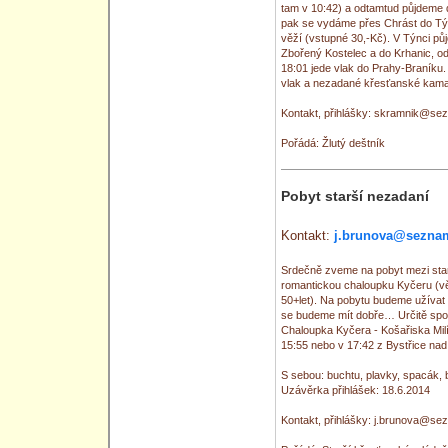
tam v 10:42) a odtamtud půjdeme
pak se vydáme přes Chrást do Tý
věží (vstupné 30,-Kč). V Týnci pů
Zbořený Kostelec a do Krhanic, od
18:01 jede vlak do Prahy-Braníku.
vlak a nezadané křesťanské kama
Kontakt, přihlášky: skramnik@se
Pořádá: Žlutý deštník
Pobyt starší nezadaní
Kontakt:
j.brunova@sezna
Srdečně zveme na pobyt mezi star
romantickou chaloupku Kyčeru (vě
50+let). Na pobytu budeme užívat 
se budeme mít dobře… Určitě spol
Chaloupka Kyčera - Košařiska Milí
15:55 nebo v 17:42 z Bystřice nad
S sebou: buchtu, plavky, spacák, 
Uzávěrka přihlášek: 18.6.2014
Kontakt, přihlášky: j.brunova@se