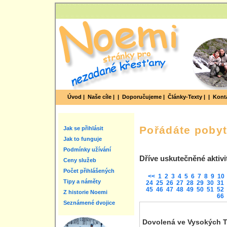
Úvod |
Naše cíle |
|
Doporučujeme |
Články-Texty |
|
Konta
Pořádáte poby
Jak se přihlásit
Jak to funguje
Podmínky užívání
Dříve uskutečněné aktivi
Ceny služeb
Počet přihlášených
<<
1
2
3
4
5
6
7
8
9
10
Tipy a náměty
24
25
26
27
28
29
30
31
45
46
47
48
49
50
51
52
Z historie Noemi
66
Seznámené dvojice
Dovolená ve Vysokých T