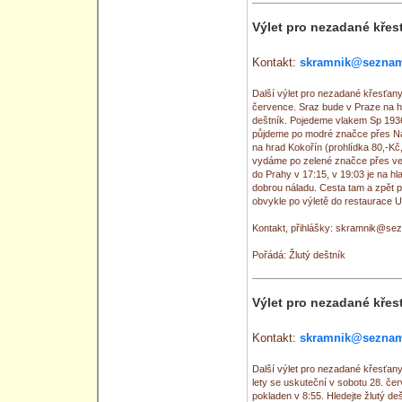
Výlet pro nezadané křes
Kontakt:
skramnik@seznam
Další výlet pro nezadané křesťany
července. Sraz bude v Praze na hl
deštník. Pojedeme vlakem Sp 1936
půjdeme po modré značce přes Ná
na hrad Kokořín (prohlídka 80,-Kč,
vydáme po zelené značce přes ves
do Prahy v 17:15, v 19:03 je na hl
dobrou náladu. Cesta tam a zpět p
obvykle po výletě do restaurace U
Kontakt, přihlášky: skramnik@se
Pořádá: Žlutý deštník
Výlet pro nezadané křes
Kontakt:
skramnik@seznam
Další výlet pro nezadané křesťan
lety se uskuteční v sobotu 28. če
pokladen v 8:55. Hledejte žlutý de