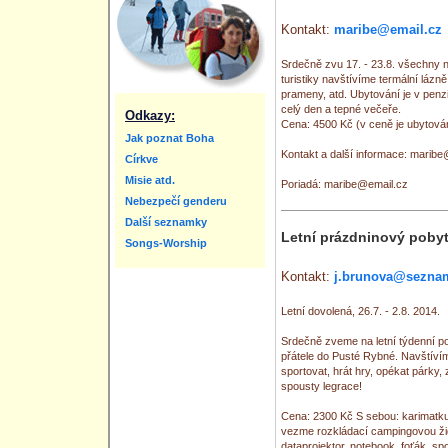
Kontakt:
maribe@email.cz
Srdečně zvu 17. - 23.8. všechny 
turistiky navštívíme termální láz
prameny, atd. Ubytování je v penzi
celý den a tepné večeře.
Odkazy:
Cena: 4500 Kč (v ceně je ubytování
Jak poznat Boha
Kontakt a další informace: marib
Církve
Misie atd.
Poriadá: maribe@email.cz
Nebezpečí genderu
Další seznamky
Letní prázdninový pobyt 
Songs-Worship
Kontakt:
j.brunova@sezna
Letní dovolená, 26.7. - 2.8. 2014.
Srdečně zveme na letní týdenní po
přátele do Pusté Rybné. Navštív
sportovat, hrát hry, opékat párky,
spousty legrace!
Cena: 2300 Kč S sebou: karimatku,
vezme rozkládací campingovou žid
dataprojektor, notebook, foťák, s