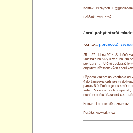
Kontakt: cernypetr111@gmail.com
Pořádá: Petr Černý
Jarní pobyt starší mláde
Kontakt:
j.brunova@sezna
25. – 27. dubna 2014. Srdečně zv
Valašsko na Nivy u Vsetína. Na po
povídat si, … Určitě spolu zažije
objektem Křesťanských sborů www
Přijedete vlakem do Vsetína a od
4 do Janišova, dále pěšky do kopc
parkoviště, řidiči pojedou směr Ro
autem. S sebou: buchtu, spacák, b
menším počtu účastníků 600,- Kč)
Kontakt. j.brunova@seznam.cz
Pořádá: www.stkm.cz