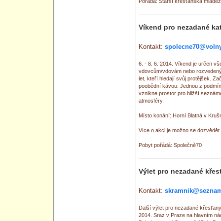
Pořádá: Starší křesťanská mládež
Víkend pro nezadané kat
Kontakt:
spolecne70@volny
6. - 8. 6. 2014. Víkend je urče
vdovcům/vdovám nebo rozvedeným
let, kteří hledají svůj protějšek. 
poobědní kávou. Jednou z podmíne
vznikne prostor pro bližší sezná
atmosféry.
Místo konání: Horní Blatná v Kru
Více o akci je možno se dozvědět 
Pobyt pořádá: Společně70
Výlet pro nezadané křes
Kontakt:
skramnik@seznam
Další výlet pro nezadané křesťany
2014. Sraz v Praze na hlavním nádr