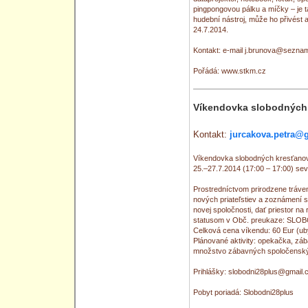
pingpongovou pálku a míčky – je ta
hudební nástroj, může ho přivést
24.7.2014.
Kontakt: e-mail j.brunova@sezna
Pořádá: www.stkm.cz
Víkendovka slobodných
Kontakt:
jurcakova.petra@
Víkendovka slobodných kresťanov
25.–27.7.2014 (17:00 – 17:00) se
Prostredníctvom prirodzene tráv
nových priateľstiev a zoznámení s
novej spoločnosti, dať priestor n
statusom v Obč. preukaze: SLOBOD
Celková cena víkendu: 60 Eur (uby
Plánované aktivity: opekačka, zábav
množstvo zábavných spoločenský
Prihlášky: slobodni28plus@gmail
Pobyt poriadá: Slobodni28plus