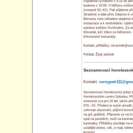
Pojedeme rychlíkem v 9:15 do Ber
budeme v 10:09. V Nižboru můžeme
(vstupné 50,-Kč). Pak půjdeme pře
Stradonic a dále přes Zdejcinu k 
Berouna, kam odhadem dojdeme ko
restaurace a k medvĕdáriu. Ujdem
autobus každou čtvrthodinu. Za n
Křivoklát, leží 19km za Nižborem.
křesťanské kamarády.
Kontakt, přihlášky: skramnik@se
Pořádá: Žlutý deštník
Seznamovací horolezec
Kontakt:
cernypetr111@gma
Seznamovací horolezecký pobyt p
Horolezeckém centru Sobotka. Přihlá
omezená cca pro 20 lidí, takže před
570,- Kč. Předem je nutné uhradit
zahrnuje ubytování, půjčení leze
na gril, gulášek. Připravte se na
spát na postelích, muži na karim
karimatky. Přihlášky posílejte na 
uvádějte jméno, věk, e-mail, telef
lezením.