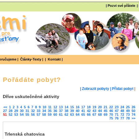
| Pozvi své přátele
|
ručujeme |
Články-Texty |
|
Kontakt |
Pořádáte pobyt?
| Zobrazit pobyty
| Přidat pobyt
|
Dříve uskutečněné aktivity
<<
1
2
3
4
5
6
7
8
9
10
11
12
13
14
15
16
17
18
19
20
21
22
23
24
25
26
27
28
29
30
31
32
33
34
35
36
37
38
39
40
41
42
43
44
45
46
47
48
49
50
51
52
53
54
55
56
57
58
59
60
61
62
63
64
65
66
67
68
69
70
71
72
73
74
75
76
77
78
>>
Trlenská chatovica