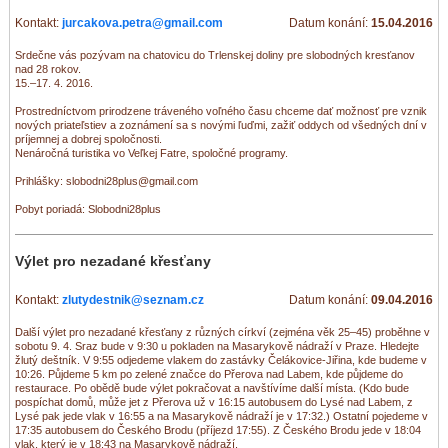
Kontakt:
jurcakova.petra@gmail.com
Datum konání:
15.04.2016
Srdečne vás pozývam na chatovicu do Trlenskej doliny pre slobodných kresťanov
nad 28 rokov.
15.–17. 4. 2016.
Prostredníctvom prirodzene tráveného voľného času chceme dať možnosť pre vznik
nových priateľstiev a zoznámení sa s novými ľuďmi, zažiť oddych od všedných dní v
príjemnej a dobrej spoločnosti.
Nenáročná turistika vo Veľkej Fatre, spoločné programy.
Prihlášky: slobodni28plus@gmail.com
Pobyt poriadá: Slobodni28plus
Výlet pro nezadané křesťany
Kontakt:
zlutydestnik@seznam.cz
Datum konání:
09.04.2016
Další výlet pro nezadané křesťany z různých církví (zejména věk 25–45) proběhne v
sobotu 9. 4. Sraz bude v 9:30 u pokladen na Masarykově nádraží v Praze. Hledejte
žlutý deštník. V 9:55 odjedeme vlakem do zastávky Čelákovice-Jiřina, kde budeme v
10:26. Půjdeme 5 km po zelené značce do Přerova nad Labem, kde půjdeme do
restaurace. Po obědě bude výlet pokračovat a navštívíme další místa. (Kdo bude
pospíchat domů, může jet z Přerova už v 16:15 autobusem do Lysé nad Labem, z
Lysé pak jede vlak v 16:55 a na Masarykově nádraží je v 17:32.) Ostatní pojedeme v
17:35 autobusem do Českého Brodu (příjezd 17:55). Z Českého Brodu jede v 18:04
vlak, který je v 18:43 na Masarykově nádraží.