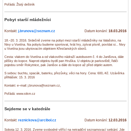
Pořádá: Žlutý deštník
Pobyt starší mládežníci
Kontakt:
j.brunova@seznam.cz
Datum konání:
18.03.2016
18.–20. 3. 2016. Srdečně zveme na pobyt mezi starší mládežníky na Valašsko, na
Nivy u Vsetína. Na pobytu budeme sportovat, hrát hry, zpívat písně, povídat si... Nivy
u Vsetína jsou ubytovacím objektem Křesťanských sborů.
Cesta: vlakem do Vsetína a od vlakového nádraží autobusem č. 4 do Janišova, dále
pěšky do kopce. Naproti objektu bydlí pan Hruška. U objektu je parkoviště, řidiči
pojedou směr Rokytnice, pak Janišov a dále do kopce až před objekt autem.
S sebou: buchtu, spacák, baterku, přezůvky, věci na hory. Cena: 600,-Kč. Uzávěrka
přihlášek: 15. 3. 2016
Kontakt: e–mail: j.brunova@seznam.cz,
Pořádá: www.stkm.cz
Sejdeme se v katedrále
Kontakt:
reznickova@arcibol.cz
Datum konání:
12.03.2016
Sobota 12. 3. 2016. Zveme svobodné věřící na netradiční seznamovací setkání. Jde