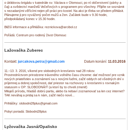
o úklidovou brigádu v katedrále sv. Václava v Olomouci, po ní občerstvení (párky a
čaj) a svědectví manželů Večeřových s programem pro všechny. Přijďte se seznámit
s nezadanými věřícími nejen při práci pro kostel. Na akci je třeba se předem přihlásit.
Plánujeme ji pro vyvážený počet mužů a žen. Začátek bude v 9.30 hodin,
předpokládaný konec v 15.30 hodin.
Bližší informace a přihláška: reznickova@arcibol.cz
Pořádá: Centrum pro rodinný život Olomouc
Lažovačka Zuberec
Kontakt:
jurcakova.petra@gmail.com
Datum konání:
11.03.2016
11.–13. 3. 2016, víkend pre slobodných kresťanov nad 28 rokov.
Prostredníctvom prirodzene tráveného voľného času chceme: dať možnosť pre vznik
nových priateľstiev a zoznámení sa s novými ľuďmi, zažiť oddych od všedných dní v
príjemnej a dobrej spoločnosti, dať priestor na rozhovory s kresťanmi s rovnakým
statusom v OP: SLOBODNÁ/Ý (a ktorí by to chveli zmeniť)
Miluješ prírodu, hľadáš dobrú partiu, alebo ťa nebaví zoznamovať sa len cez internet?
TAK neváhaj a pridaj sa k nám, zažiť niečo nové...
Prihlášky: slobodni28plus@gmail.com
Pobyt poriadá: Slobodni28plus
Lyžovačka Jasná/Opalisko