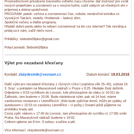
Prostredníctvom prirodzene tráveného voľného času chceme: dať možnosť pre vznik
nových priateľstiev a zoznámení sa s novými ľuďmi, zažiť oddych od všedných dní v
príjemnej a dobrej spoločnosti.
PROGRAM: piatok: večera a zoznamovací čas, sobota: nenáročná turistika vo
Vysokých Tatrách, nedeľa: Hrebienok – ľadový dóm.
Spoločné večery a ďalšie programy.
Hľadáš dobrú partiu alebo ťa nebaví zoznamovať sa len cez internet? Tak neváhaj a
pridaj sa k nám, zažiť niečo nové...
Prihlášky: slobodni28plus@gmail.com
Pobyt poriadá: Slobodni28plus
Výlet pro nezadané křesťany
Kontakt:
zlutydestnik@seznam.cz
Datum konání:
19.03.2016
Další výlet pro nezadané křesťany z různých církví (zejména věk 25–45), sobota 19.
3. Sraz: u pokladen na Masarykově nádraží v Praze v 8:25. Hledejte žlutý deštník.
Odjedeme v 8:53 rychlíkem do Lovosic, kde přestoupíme do vlaku (v 10:01) do
Žalhostic, tam budeme v 10:06. Bude následovat výlet, pak od 14 hod. máme
zamluvenou restauraci v Litoměřicích. (Kdo bude spěchat domů, může jet zpátky už
autobusem v 15:53 ze zastávky Litoměřice – U pošty.) Ostatní ještě půjdeme na
prohlídku hradu atd.
Cesta zpět: vlakem v 17:40 do Lovosic, tam přestoupíme do rychlíku (v 17:58) směr
Praha. Na Masarykově nádraží budeme v 19:02.
Celkem ujdeme asi 8 km. S sebou: svačinu a pití.
Více informací: zlutydestnik@seznam.cz