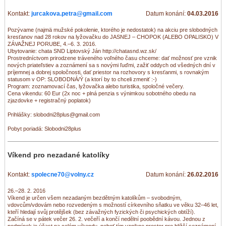
Kontakt:
jurcakova.petra@gmail.com
Datum konání:
04.03.2016
Pozývame (najmä mužské pokolenie, ktorého je nedostatok) na akciu pre slobodných
kresťanov nad 28 rokov na lyžovačku do JASNEJ – CHOPOK (ALEBO OPALISKO) V
ZÁVAŽNEJ PORUBE, 4.–6. 3. 2016.
Ubytovanie: chata SND Liptovský Ján http://chatasnd.wz.sk/
Prostredníctvom prirodzene tráveného voľného času chceme: dať možnosť pre vznik
nových priateľstiev a zoznámení sa s novými ľuďmi, zažiť oddych od všedných dní v
príjemnej a dobrej spoločnosti, dať priestor na rozhovory s kresťanmi, s rovnakým
statusom v OP: SLOBODNÁ/Ý (a ktorí by to chceli zmeniť :-)
Program: zoznamovací čas, lyžovačka alebo turistika, spoločné večery.
Cena vikendu: 60 Eur (2x noc + plná penzia s výnimkou sobotného obedu na
zjazdovke + registračný poplatok)
Prihlášky: slobodni28plus@gmail.com
Pobyt poriadá: Slobodni28plus
Víkend pro nezadané katolíky
Kontakt:
spolecne70@volny.cz
Datum konání:
26.02.2016
26.–28. 2. 2016
Víkend je určen všem nezadaným bezdětným katolíkům – svobodným,
vdovcům/vdovám nebo rozvedeným s možností církevního sňatku ve věku 32–46 let,
kteří hledají svůj protějšek (bez závažných fyzických či psychických obtíží).
Začíná se v pátek večer 26. 2. večeří a končí nedělní poobědní kávou. Jednou z