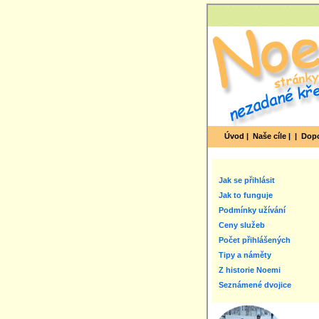
Úvod |
Naše cíle |
|
Dopo
Jak se přihlásit
Jak to funguje
Podmínky užívání
Ceny služeb
Počet přihlášených
Tipy a náměty
Z historie Noemi
Seznámené dvojice