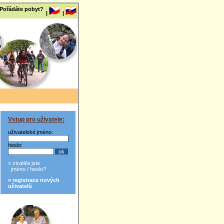
 Pořádáte pobyt?
|
|
Vstup pro uživatele:
uživatelské jméno:
heslo:
» ztratil/a jste
jméno / heslo?
» registrace nových
uživatelů