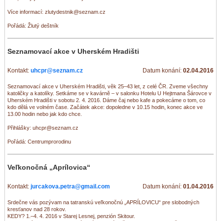
Více informací: zlutydestnik@seznam.cz
Pořádá: Žlutý deštník
Seznamovací akce v Uherském Hradišti
Kontakt:
uhcpr@seznam.cz
Datum konání:
02.04.2016
Seznamovací akce v Uherském Hradišti, věk 25–43 let, z celé ČR. Zveme všechny
katoličky a katolíky. Setkáme se v kavárně – v salonku Hotelu U Hejtmana Šárovce v
Uherském Hradišti v sobotu 2. 4. 2016. Dáme čaj nebo kafe a pokecáme o tom, co
kdo dělá ve volném čase. Začátek akce: dopoledne v 10.15 hodin, konec akce ve
13.00 hodin nebo jak kdo chce.
Přihlášky: uhcpr@seznam.cz
Pořádá: Centrumprorodinu
Veľkonočná „Aprílovica“
Kontakt:
jurcakova.petra@gmail.com
Datum konání:
01.04.2016
Srdečne vás pozývam na tatranskú veľkonočnú „APRÍLOVICU“ pre slobodných
kresťanov nad 28 rokov.
KEDY? 1.–4. 4. 2016 v Starej Lesnej, penzión Skitour.