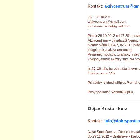
Kontakt:
aktivcentrum@gm
26. - 28.10.2012
aktivcentrum@gmail.com
jurcakova.petra@gmail.com
Piatok 26.10.2012 od 17:30 – uby
Aktivcentrum – bývalá ZŠ Nemocni
Nemocničná 1954/2, 026 01 Dolný 
integrita.sk a aktivcentrum.sk
Program: modlitby, turistický výle
volejbal, ďalšie aktivity, hry, rozho
Iz 43, 19 Hľa, ja robím čosi nové, 
Tešíme sa na Vás.
Prihlášky: slobodni28plus@gmail
Pobyt poriadá: Slobodni28plus
Objav Krista - kurz
Kontakt:
info@dobrypastier
Naše Spoločenstvo Dobrého pastie
do 29.11.2012 v Bratislave - Karlov