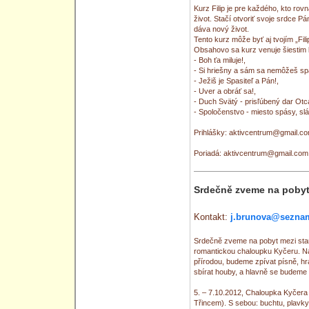
Kurz Filip je pre každého, kto rov
život. Stačí otvoriť svoje srdce P
dáva nový život.
Tento kurz môže byť aj tvojím „Fil
Obsahovo sa kurz venuje šiestim
- Boh ťa miluje!,
- Si hriešny a sám sa nemôžeš spa
- Ježiš je Spasiteľ a Pán!,
- Uver a obráť sa!,
- Duch Svätý - prisľúbený dar Otc
- Spoločenstvo - miesto spásy, slá
Prihlášky: aktivcentrum@gmail.c
Poriadá: aktivcentrum@gmail.com
Srdečně zveme na poby
Kontakt:
j.brunova@sezna
Srdečně zveme na pobyt mezi star
romantickou chaloupku Kyčeru. N
přírodou, budeme zpívat písně, hrá
sbírat houby, a hlavně se budeme 
5. – 7.10.2012, Chaloupka Kyčera -
Třincem). S sebou: buchtu, plavky