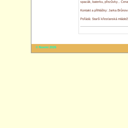
spacák, baterku, přezůvky... Cena
Kontakt a přihlášky: Jarka Brůno
Pořádá: Starší křesťanská mládež
© Noemi 2026