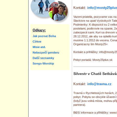
Kontakt:
info@mosty25plus
Vazeni priatelia, pozyvame vas na
Slavkove na upati Vyskokych Tati
Podmienky: K dispozicii su 2 velke
postelami, podkrovie na spanie, 
Odkazy:
zabezpecit sami. Kuri sa drevom v
Jak poznat Boha
28.12.2012, ale aby sa oplatilo kur
musime 1.1.2012 do vecera. Cena
Církve
Organizacny tim Mosty25+
Misie atd.
Kontakt a prihlášky: info@mosty2
Nebezpečí genderu
Další seznamky
Pobyt poriadá: Mosty25plus.sk
Songs-Worship
Silvestr v Chatě Setkáv
Kontakt:
info@travna.cz
Travná v Rychlebských horách, 27
pobyt. Pobytu se obvykle účastní 
(když jsou volná místa, mohou přij
partnera).
Bližší informace a přihlášky: www.