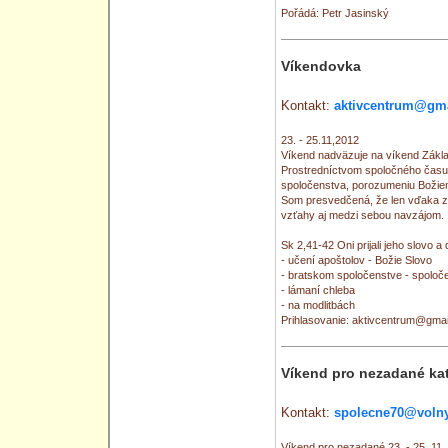
Pořádá: Petr Jasinský
Víkendovka
Kontakt:
aktivcentrum@gm
23. - 25.11,2012
Víkend nadväzuje na víkend Základ
Prostredníctvom spoločného času 
spoločenstva, porozumeniu Božiem
Som presvedčená, že len vďaka 
vzťahy aj medzi sebou navzájom.
Sk 2,41-42 Oni prijali jeho slovo a 
- učení apoštolov - Božie Slovo
- bratskom spoločenstve - spoloč
- lámaní chleba
- na modlitbách
Prihlasovanie: aktivcentrum@gma
Víkend pro nezadané kat
Kontakt:
spolecne70@volny
Víkend pro nezadané 23. - 25. 11.