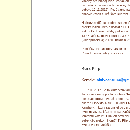
vhodný pre hľadajúcich, veriacich 
pozostáva zo siedmich večerných 
sobotu 17.11.2012). Pozývame na k
obnoviť vzťah s Ježišom Kristom.
Na kurze môžete osobne spoznať J
precítiť lásku Otca a dostať silu 
vytvoriť si k nim vzťahy potrebné 
18:45 Večera (bezplatne) 19:30 Pr
(videoprojekcia) 20:30 Diskusia v
Prihlášky: info@dobrypastier.sk
Poriadá: www.dobrypastier.sk
Kurz Filip
Kontakt:
aktivcentrum@gm
5. - 7.10.2012. Je to kurz o základn
Je pomenovaný podľa postavy "Fili
povedal Filipovi: „Vstaň a choď na
pustá.“ On vstal a šiel. Tu videl 
Kandaky,... ktorý sa prišiel do Je
svojom voze a čítal proroka Izaiáš
tamtomu vozu.“...Eunuch povedal F
sebe, či o niekom inom?“ Tu Filip 
zvestoval mu Ježiša.