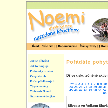
Úvod |
Naše cíle |
|
Doporučujeme |
Články-Texty |
|
Konta
Pořádáte poby
Jak se přihlásit
Jak to funguje
Podmínky užívání
Dříve uskutečněné aktivi
Ceny služeb
Počet přihlášených
<<
1
2
3
4
5
6
7
8
9
10
Tipy a náměty
24
25
26
27
28
29
30
31
45
46
47
48
49
50
51
52
Z historie Noemi
66
Seznámené dvojice
Silvestr vo Velkom Slav