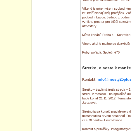
Víkend je určen všem svobodným
let, kteří hledají svůj protějšek. 
poobědní kávou. Jednou z podmíne
vznikne prostor pro bližší sezná
atmosféry.
Místo konání: Praha 4 – Kunratic
Více o akci je možno se dozvědět 
Pobyt pořádá: Společně70
Stretko, o ceste k manže
Kontakt:
info@mosty25plus
Stretko – tradičná tretia streda –
stredu v mesiaci – na spoločné du
bude konať 21.11. 2012. Téma stre
Jarasovci.
Stretnutia sa konajú pravidelne v
miestnosti na prvom poschodí. Do
cca 70 centov-1 euro/osoba.
Kontakt a prihlášky: info@mosty2