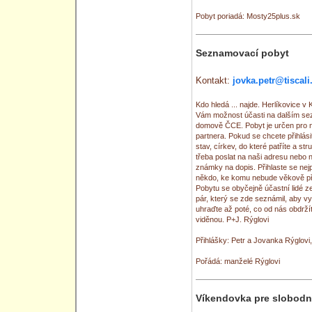
Pobyt poriadá: Mosty25plus.sk
Seznamovací pobyt
Kontakt:
jovka.petr@tiscali
Kdo hledá ... najde. Herlíkovice v
Vám možnost účasti na dalším s
domově ČCE. Pobyt je určen pro n
partnera. Pokud se chcete přihlási
stav, církev, do které patříte a str
třeba poslat na naši adresu nebo n
známky na dopis. Přihlaste se nejp
někdo, ke komu nebude věkově př
Pobytu se obyčejně účastní lidé 
pár, který se zde seznámil, aby v
uhraďte až poté, co od nás obdrží
viděnou. P+J. Rýglovi
Přihlášky: Petr a Jovanka Rýglovi, 
Pořádá: manželé Rýglovi
Víkendovka pre slobod