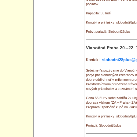
poplatok.
Kapacita: 55 ľudí
Kontakt a prihlášky: slobodni28p
Pobyt poriadá: Slobodni28plus
Vianočná Praha 20.–22. 
Kontakt:
slobodni28plus@
Srdečne ťa pozývame do Vianočne
pobyt pre slobodných kresťanov na
dobre oddýchnuť v príjemnom prost
Prostredníctvom prirodzene tráv
nových priateľstiev a zoznámení s
Cena 55 Eur v sebe zahŕňa 2x ubyt
doprava vlakom (ZA – Praha - ZA) 
Preprava: spoločné kupé vo vlaku 
Kontakt a prihlášky: slobodni28p
Poriadá: Slobodni28plus