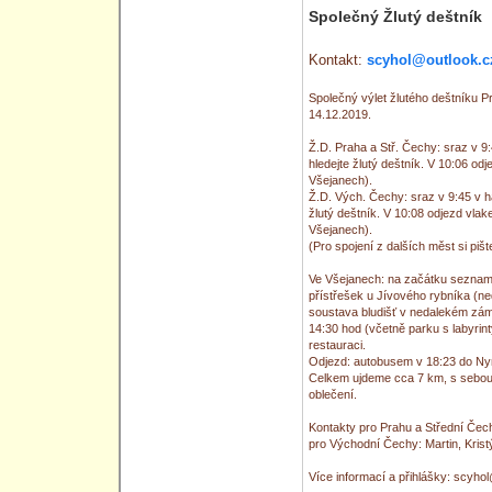
Společný Žlutý deštník
Kontakt:
scyhol@outlook.c
Společný výlet žlutého deštníku 
14.12.2019.
Ž.D. Praha a Stř. Čechy: sraz v 9:
hledejte žlutý deštník. V 10:06 o
Všejanech).
Ž.D. Vých. Čechy: sraz v 9:45 v ha
žlutý deštník. V 10:08 odjezd vl
Všejanech).
(Pro spojení z dalších měst si pišt
Ve Všejanech: na začátku seznamo
přístřešek u Jívového rybníka (ne
soustava bludišť v nedalekém z
14:30 hod (včetně parku s labyrin
restauraci.
Odjezd: autobusem v 18:23 do Ny
Celkem ujdeme cca 7 km, s sebou 
oblečení.
Kontakty pro Prahu a Střední Čech
pro Východní Čechy: Martin, Krist
Více informací a přihlášky: scyho