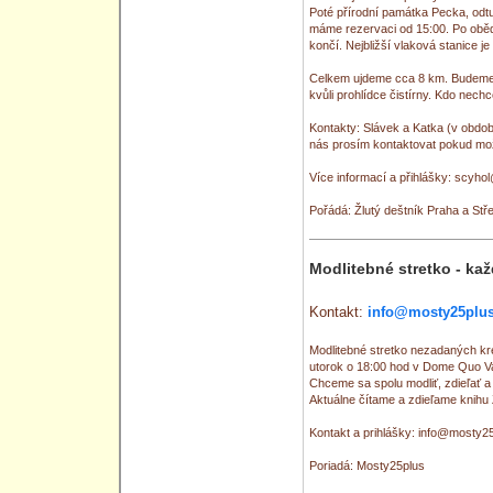
Poté přírodní památka Pecka, odt
máme rezervaci od 15:00. Po oběd
končí. Nejbližší vlaková stanice j
Celkem ujdeme cca 8 km. Budeme p
kvůli prohlídce čistírny. Kdo nech
Kontakty: Slávek a Katka (v obdob
nás prosím kontaktovat pokud mož
Více informací a přihlášky: scyho
Pořádá: Žlutý deštník Praha a St
Modlitebné stretko - ka
Kontakt:
info@mosty25plus
Modlitebné stretko nezadaných kr
utorok o 18:00 hod v Dome Quo Va
Chceme sa spolu modliť, zdieľať
Aktuálne čítame a zdieľame knihu 
Kontakt a prihlášky: info@mosty2
Poriadá: Mosty25plus