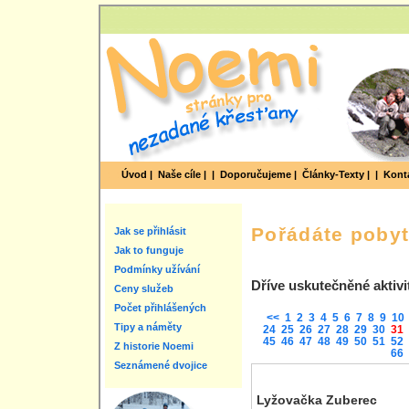
Úvod |
Naše cíle |
|
Doporučujeme |
Články-Texty |
|
Konta
Pořádáte poby
Jak se přihlásit
Jak to funguje
Podmínky užívání
Dříve uskutečněné aktivi
Ceny služeb
Počet přihlášených
<<
1
2
3
4
5
6
7
8
9
10
Tipy a náměty
24
25
26
27
28
29
30
31
45
46
47
48
49
50
51
52
Z historie Noemi
66
Seznámené dvojice
Lyžovačka Zuberec