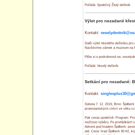
Pořádá: Společný Žlutý deštník
Výlet pro nezadané křes
Kontakt:
veselydestnik@se
Další výlet Veselého deštníku pro
Navštívíme zámek a muzeum na M
Pište si o podrobnosti na: vesel
Pořádá: Veselý deštník
Setkání pro nezadané: B
Kontakt:
singlesplus30@g
Sobota 7. 12. 2019, Brno: Špilber
protestantských církví ve věku cc
Pak cesta společně. Program: Pro
možnost výběru. Po prohlídkách 
Advent pod hradem Špilberk: pest
atd. Cena: hrad Špilberk 90 Kč, k