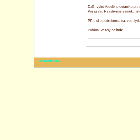
Další výlet Veselého deštníku pro
Posázaví. Navštívíme zámek, někol
Pište si o podrobnosti na: vesel
Pořádá: Veselý deštník
© Noemi 2026