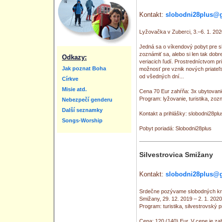
Kontakt:
slobodni28plus@
Lyžovačka v Zuberci, 3.–6. 1. 202
Jedná sa o víkendový pobyt pre 
zoznámiť sa, alebo si len tak dobr
Odkazy:
veriacich ľudí. Prostredníctvom 
Jak poznat Boha
možnosť pre vznik nových priateľ
od všedných dní...
Církve
Misie atd.
Cena 70 Eur zahŕňa: 3x ubytovanie
Program: lyžovanie, turistika, zo
Nebezpečí genderu
Další seznamky
Kontakt a prihlášky: slobodni28p
Songs-Worship
Pobyt poriadá: Slobodni28plus
Silvestrovica Smižany
Kontakt:
slobodni28plus@
Srdečne pozývame slobodných kres
Smižany, 29. 12. 2019 – 2. 1. 2020
Program: turistika, silvestrovský p
Cena: 120 (140) Eur. V cene je zah