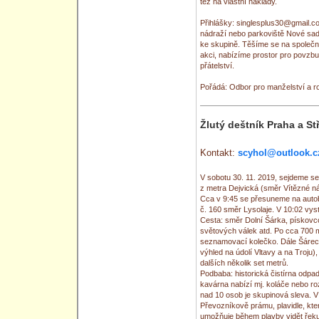
též na vlastní náklady.
Přihlášky: singlesplus30@gmail.c
nádraží nebo parkoviště Nové sad
ke skupině. Těšíme se na společ
akci, nabízíme prostor pro povzbu
přátelství.
Pořádá: Odbor pro manželství a r
Žlutý deštník Praha a S
Kontakt:
scyhol@outlook.c
V sobotu 30. 11. 2019, sejdeme s
z metra Dejvická (směr Vítězné nám
Cca v 9:45 se přesuneme na autob
č. 160 směr Lysolaje. V 10:02 vys
Cesta: směr Dolní Šárka, pískovc
světových válek atd. Po cca 700 
seznamovací kolečko. Dále Šárec
výhled na údolí Vltavy a na Troju
dalších několik set metrů.
Podbaba: historická čistírna odpa
kavárna nabízí mj. koláče nebo ro
nad 10 osob je skupinová sleva. V 
Převozníkově prámu, plavidle, kte
umožňuje během plavby vidět řek