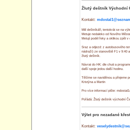
Žlutý deštník Východní
Kontakt:
mdostal1@seznam
Milí deštníkáři, tentokrát se na vý
Metuje nedaleko od Nového Města
Metují podél řeky a oklikou zpět v
Sraz a odjezd: z autobusového ter
nádraží) ze stanoviště F1 v 9:40 
žlutý deštník.
Návrat do HK: dle chuti a program
další spoje jedou další hodinu.
Těšíme se naviděnou a přejeme p
Kristýna a Martin
Pro více informací pište: mdost
Pořádá: Žlutý deštník východní Č
Výlet pro nezadané křes
Kontakt:
veselydestnik@se