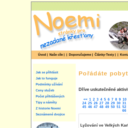
Úvod |
Naše cíle |
|
Doporučujeme |
Články-Texty |
|
Konta
Pořádáte poby
Jak se přihlásit
Jak to funguje
Podmínky užívání
Dříve uskutečněné aktivi
Ceny služeb
Počet přihlášených
<<
1
2
3
4
5
6
7
8
9
10
Tipy a náměty
24
25
26
27
28
29
30
31
45
46
47
48
49
50
51
52
Z historie Noemi
66
Seznámené dvojice
Lyžování ve Velkých Kar