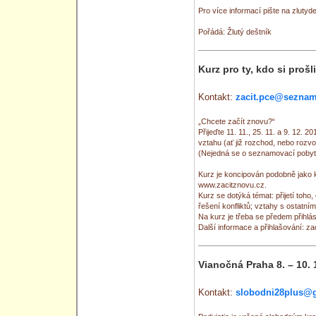
Pro více informací pište na zlut
Pořádá: Žlutý deštník
Kurz pro ty, kdo si proš
Kontakt:
zacit.pce@seznam
„Chcete začít znovu?“
Přijeďte 11. 11., 25. 11. a 9. 12. 2
vztahu (ať již rozchod, nebo rozvo
(Nejedná se o seznamovací pobyt
Kurz je koncipován podobně jako k
www.zacitznovu.cz.
Kurz se dotýká témat: přijetí toh
řešení konfliktů; vztahy s ostatními 
Na kurz je třeba se předem přihlási
Další informace a přihlašování: 
Vianočná Praha 8. – 10. 
Kontakt:
slobodni28plus@