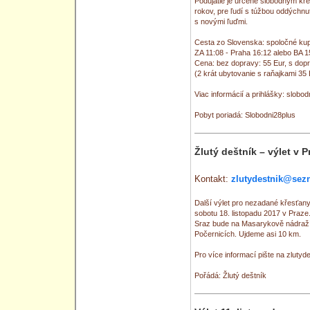
Podujatie je určené slobodným kre
rokov, pre ľudí s túžbou oddýchn
s novými ľuďmi.
Cesta zo Slovenska: spoločné kupé
ZA 11:08 - Praha 16:12 alebo BA 1
Cena: bez dopravy: 55 Eur, s dopr
(2 krát ubytovanie s raňajkami 35 
Viac informácií a prihlášky: slob
Pobyt poriadá: Slobodni28plus
Žlutý deštník – výlet v P
Kontakt:
zlutydestnik@sez
Další výlet pro nezadané křesťan
sobotu 18. listopadu 2017 v Praze
Sraz bude na Masarykově nádraží.
Počernicích. Ujdeme asi 10 km.
Pro více informací pište na zlut
Pořádá: Žlutý deštník