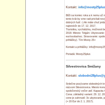
Kontakt:
info@mosty25plus
Blíži sa koniec roka a k nemu už n
tento krát by sme radi privítali no
dobrých ľudí :-) Ak máte chuť prid
najneskôr do 17. 12. 2017.
Tturistika, vychádzka, možnosti be
2018. Miesto: Telgárt. Ubytovanie:
eur/osoba/noc. Stravovanie: spolo
prihlášky). Tím Mosty 25+
Kontakt a prihlášky: info@mosty2
Poriadá: Mosty25plus
Silvestrovica Smižany
Kontakt:
slobodni28plus@
Srdečne pozývame slobodných kre
názvom Silvestrovica. Miesto kona
spoločenský večer atď. Kapacita 4
Cena: základný variant: 29. 12. 20
cene je zahrnuté: 3x ubytovanie, pl
(+ 20 Eur do 2. 1. 2017).