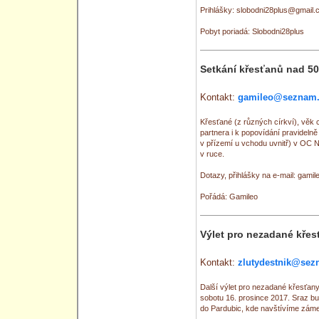
Prihlášky: slobodni28plus@gmail.
Pobyt poriadá: Slobodni28plus
Setkání křesťanů nad 50
Kontakt:
gamileo@seznam.
Křesťané (z různých církví), věk c
partnera i k popovídání pravidelně
v přízemí u vchodu uvnitř) v OC 
v ruce.
Dotazy, přihlášky na e-mail: gam
Pořádá: Gamileo
Výlet pro nezadané křes
Kontakt:
zlutydestnik@sez
Další výlet pro nezadané křesťan
sobotu 16. prosince 2017. Sraz b
do Pardubic, kde navštívíme záme