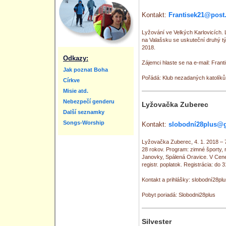
Kontakt:
Frantisek21@post
Lyžování ve Velkých Karlovicích. 
na Valašsku se uskuteční druhý tý
2018.
Odkazy:
Zájemci hlaste se na e-mail: Fra
Jak poznat Boha
Pořádá: Klub nezadaných katolíků
Církve
Misie atd.
Nebezpečí genderu
Lyžovačka Zuberec
Další seznamky
Songs-Worship
Kontakt:
slobodní28plus@
Lyžovačka Zuberec, 4. 1. 2018 – 
28 rokov. Program: zimné športy,
Janovky, Spálená Oravice. V Cene 
registr. poplatok. Registrácia: do 
Kontakt a prihlášky: slobodní28p
Pobyt poriadá: Slobodni28plus
Silvester