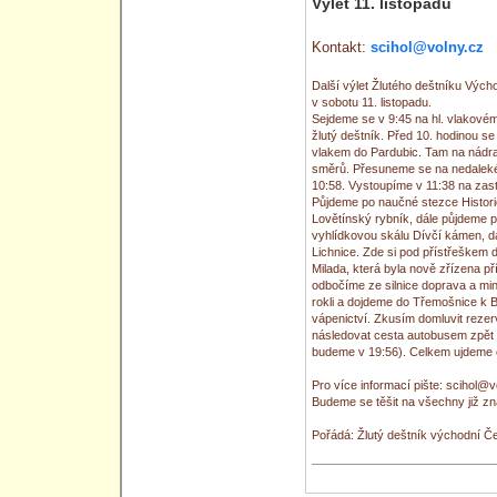
Výlet 11. listopadu
Kontakt:
scihol@volny.cz
Další výlet Žlutého deštníku Vý
v sobotu 11. listopadu.
Sejdeme se v 9:45 na hl. vlakovém
žlutý deštník. Před 10. hodinou 
vlakem do Pardubic. Tam na nádraž
směrů. Přesuneme se na nedaleké
10:58. Vystoupíme v 11:38 na zas
Půjdeme po naučné stezce Histori
Lovětínský rybník, dále půjdeme 
vyhlídkovou skálu Dívčí kámen, dá
Lichnice. Zde si pod přístřeškem
Milada, která byla nově zřízena 
odbočíme ze silnice doprava a mi
rokli a dojdeme do Třemošnice k
vápenictví. Zkusím domluvit rezer
následovat cesta autobusem zpět 
budeme v 19:56). Celkem ujdeme 
Pro více informací pište: scihol@v
Budeme se těšit na všechny již z
Pořádá: Žlutý deštník východní Č