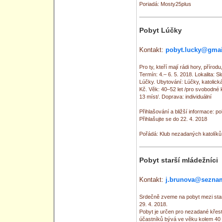
Poriadá: Mosty25plus
Pobyt Lúčky
Kontakt:
pobyt.lucky@gma
Pro ty, kteří mají rádi hory, přírod
Termín: 4.– 6. 5. 2018. Lokalita: 
Lúčky. Ubytování: Lúčky, katolická
Kč. Věk: 40–52 let /pro svobodné k
13 míst/. Doprava: individuální
Přihlašování a bližší informace: 
Přihlašujte se do 22. 4. 2018
Pořádá: Klub nezadaných katolíků
Pobyt starší mládežníci
Kontakt:
j.brunova@sezna
Srdečně zveme na pobyt mezi star
29. 4. 2018.
Pobyt je určen pro nezadané křes
účastníků bývá ve věku kolem 40 