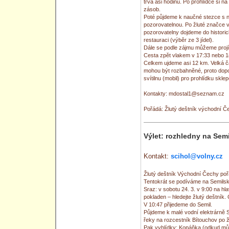
trvá asi hodinu. Po prohlídce si 
zásob.
Poté půjdeme k naučné stezce s n
pozorovatelnou. Po žluté značce 
pozorovatelny dojdeme do histori
restauraci (výběr ze 3 jídel).
Dále se podle zájmu můžeme projí
Cesta zpět vlakem v 17:33 nebo 1
Celkem ujdeme asi 12 km. Velká č
mohou být rozbahněné, proto dop
svítilnu (mobil) pro prohlídku sklep
Kontakty: mdostal1@seznam.cz
Pořádá: Žlutý deštník východní Č
Výlet: rozhledny na Sem
Kontakt:
scihol@volny.cz
Žlutý deštník Východní Čechy pořád
Tentokrát se podíváme na Semilsk
Sraz: v sobotu 24. 3. v 9:00 na h
pokladen – hledejte žlutý deštník
V 10:47 přijedeme do Semil.
Půjdeme k malé vodní elektrárně 
řeky na rozcestník Bítouchov po 
Pak vyhlídky: Kopáňka (odkud mů