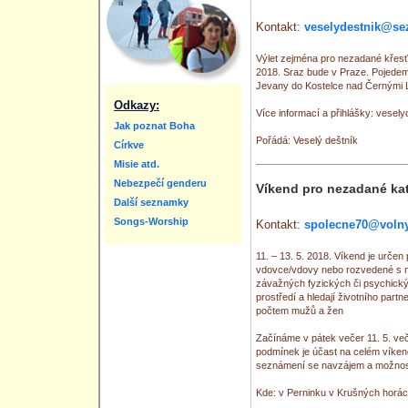
Kontakt:
veselydestnik@se
Výlet zejména pro nezadané křesť
2018. Sraz bude v Praze. Pojede
Jevany do Kostelce nad Černými L
Odkazy:
Více informací a přihlášky: vese
Jak poznat Boha
Pořádá: Veselý deštník
Církve
Misie atd.
Nebezpečí genderu
Víkend pro nezadané kat
Další seznamky
Songs-Worship
Kontakt:
spolecne70@volny
11. – 13. 5. 2018. Víkend je urče
vdovce/vdovy nebo rozvedené s mo
závažných fyzických či psychických
prostředí a hledají životního part
počtem mužů a žen
Začínáme v pátek večer 11. 5. ve
podmínek je účast na celém víkendu
seznámení se navzájem a možnost
Kde: v Perninku v Krušných horác