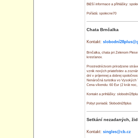
Bližší informace a přihlášky: spo
Pořádá: spolecne70
Chata Brnčalka
Kontakt:
slobodní28plus@
Brnčalka, chata pri Zelenom Plese
kresťanov.
Prostredníctvom prirodzene strá
vznik nových priateľstiev a zozn
dní v príjemnej a dobrej spoločnos
Nenáročná turistika vo Vysokých T
Cena víkendu: 60 Eur (2 krát noc, 
Kontakt a prihlášky: slobodní28p
Pobyt poriadá: Slobodni28plus
Setkání nezadaných, ži
Kontakt:
singles@cb.cz