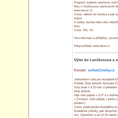
Program: budeme sportovat, hrát hr
Nivy u Vsetína jsou ubytovacím o
www.nivy.ic.cz
Cesta: vlakem do Vsetína a pak 
kopce.
S sebou: buchtu nebo něco dobréh
hory.
Cena: 700,- Kč
Více informací a přihlášky: j.br
Pobyt pořádá: www.stkm.cz
Výlet do Lanškrouna a o
Kontakt:
scihol@volny.cz
Jednodenní výlet pro nezadané kře
Pořádá: Žlutý deštník Východní 
Sraz bude v 9:15 hod. u pokladen 
žlutý deštník.
Vlak nám pojede v 9:37 a s dvěma
v Čechách. (Kdo přijede z jiného s
předem.)
Cesta: podél potoka Rudoltička (L
Rudoltické rybníky, pak dorazíme
(tzv. Zámeček) a od 12:15 máme d