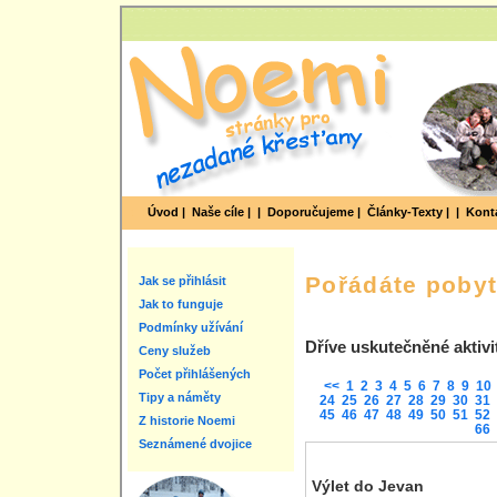
Úvod |
Naše cíle |
|
Doporučujeme |
Články-Texty |
|
Konta
Pořádáte poby
Jak se přihlásit
Jak to funguje
Podmínky užívání
Dříve uskutečněné aktivi
Ceny služeb
Počet přihlášených
<<
1
2
3
4
5
6
7
8
9
10
Tipy a náměty
24
25
26
27
28
29
30
31
45
46
47
48
49
50
51
52
Z historie Noemi
66
Seznámené dvojice
Výlet do Jevan