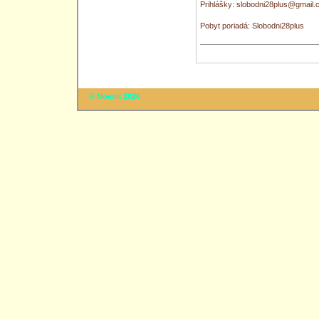
Prihlášky: slobodni28plus@gmail
Pobyt poriadá: Slobodni28plus
© Noemi 2026