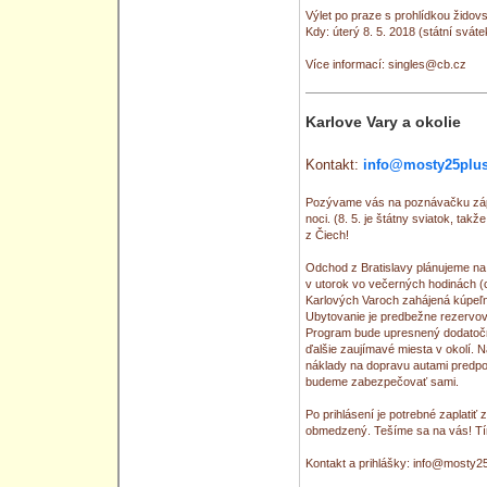
Výlet po praze s prohlídkou žido
Kdy: úterý 8. 5. 2018 (státní sváte
Více informací: singles@cb.cz
Karlove Vary a okolie
Kontakt:
info@mosty25plus
Pozývame vás na poznávačku západn
noci. (8. 5. je štátny sviatok, ta
z Čiech!
Odchod z Bratislavy plánujeme na 
v utorok vo večerných hodinách (c
Karlových Varoch zahájená kúpeľ
Ubytovanie je predbežne rezervov
Program bude upresnený dodatočne
ďalšie zaujímavé miesta v okolí. 
náklady na dopravu autami predpo
budeme zabezpečovať sami.
Po prihlásení je potrebné zaplatiť
obmedzený. Tešíme sa na vás! T
Kontakt a prihlášky: info@mosty2