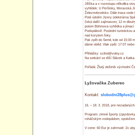
Jiřička a v rozestupu několika sto
vyhlídek: U Peršinky, Moravská Ji
Železnobrodsko. Dále trasa vede k
Poté údolím Jizery (elektrárna Spá
čeká další zajímavost, 12 m dlouhý 
potom Böhmova vyhlídka a jímací j
Podspálově. Poslední turistickou 
nad korytem řeky.
Pak zpět do Semil, kde od 15:00 
dáme oběd. Vlak zpět: 17:07 nebo
Přihlášky: scihol@volny.cz
Na setkání se těší Slávek a Katka
Pořádá: Žlutý deštník východní Č
Lyžovačka Zuberec
Kontakt:
slobodni28plus@
16. – 18. 3. 2018, pre nezadaných
Program: zimné športy (zjazdovky, 
roháčským vodopádom, spoločensk
V cene: 60 Eur je zahrnuté: 2x uby