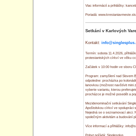
Viac informácií a prihlášky: kanc
Poriadá: www.krestaniavmeste.sk/
Setkání v Karlových Var
Kontakt:
info@singlesplus.
Termín: sobota 11.4.2026, přihláš
protestantských církví ve věku cca
Začátek v 10:00 hodin ve sboru C
Program: zamyšlení nad Slovem Bo
odpoledne: procházka po kolonád
lanovkou (možnost navštívit mini z
vyberte variantu, kterou preferuje
procházce je možné posedět a pop
Mezidenominační setkávání Single
Apoštolskou církví ve spolupráci s
Nejedná se o seznamovací akci. N
společným aktivitám a budování př
Více informací a přihlášky: info@s
Pobyt pořádá: Singlesplus