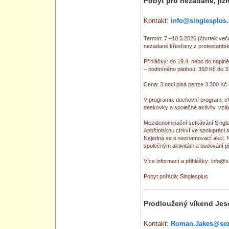
Pobyt pro nezadané, již
Kontakt:
info@singlesplus.
Termín: 7.–10.5.2026 (čtvrtek več
nezadané křesťany z protestantský
Přihlášky: do 19.4. nebo do naplně
– podmíněno platbou; 350 Kč do 31
Cena: 3 noci plná penze 3.300 Kč 
V programu: duchovní program, chvá
deskovky a společné aktivity, vzá
Mezidenominační setkávání Single
Apoštolskou církví ve spolupráci s
Nejedná se o seznamovací akci. N
společným aktivitám a budování př
Více informací a přihlášky: info@s
Pobyt pořádá: Singlesplus
Prodloužený víkend Jes
Kontakt:
Roman.Jakes@se