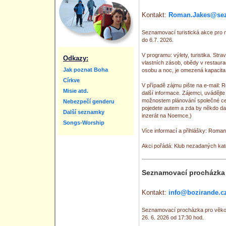
Kontakt:
Roman.Jakes@se
Seznamovací turistická akce pro 
do 6.7. 2026.
V programu: výlety, turistika. Str
Odkazy:
vlastních zásob, obědy v restaur
Jak poznat Boha
osobu a noc, je omezená kapacita 
Církve
V případě zájmu pište na e-mai
Misie atd.
další informace. Zájemci, uvádějte 
možnostem plánování společné ces
Nebezpečí genderu
pojedete autem a zda by někdo dalš
Další seznamky
inzerát na Noemce.)
Songs-Worship
Více informací a přihlášky: Ro
Akci pořádá: Klub nezadaných ka
Seznamovací procházka 
Kontakt:
info@bozirande.c
Seznamovací procházka pro věkov
26. 6. 2026 od 17:30 hod.