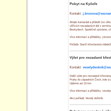
Pobyt na Kyčeře
Kontakt:
j.brunova@sezna
Ahojte kamarádi a přátelé (ve vě
věřících nezadaných lidí v termín
Beskydech. Společně zpíváme, cho
Více informací a přihlášky: j.br
Pořádá: Starší křesťanská mládež
Výlet pro nezadané křes
Kontakt:
veselydestnik@se
Další výlet pro nezadané křesťan
Prahy do západních Čech, kde si
Ujdeme asi 10 km.
Více informací a přihlášky: vese
Akci pořádá: Veselý deštník