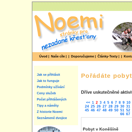
Úvod |
Naše cíle |
|
Doporučujeme |
Články-Texty |
|
Konta
Pořádáte poby
Jak se přihlásit
Jak to funguje
Podmínky užívání
Dříve uskutečněné aktivi
Ceny služeb
Počet přihlášených
<<
1
2
3
4
5
6
7
8
9
10
Tipy a náměty
24
25
26
27
28
29
30
31
45
46
47
48
49
50
51
52
Z historie Noemi
66
67
Seznámené dvojice
Pobyt v Koněšíně