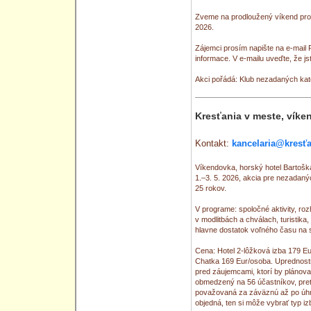
Zveme na prodloužený víkend pro 
2026.
Zájemci prosím napište na e-ma
informace. V e-mailu uveďte, že js
Akci pořádá: Klub nezadaných ka
Kresťania v meste, vík
Kontakt:
kancelaria@kresť
Víkendovka, horský hotel Bartošk
1.–3. 5. 2026, akcia pre nezadaný
25 rokov.
V programe: spoločné aktivity, ro
v modlitbách a chválach, turistika
hlavne dostatok voľného času na 
Cena: Hotel 2-lôžková izba 179 Eu
Chatka 169 Eur/osoba. Uprednostn
pred záujemcami, ktorí by plánoval
obmedzený na 56 účastníkov, preto
považovaná za záväznú až po úhrad
objedná, ten si môže vybrať typ iz