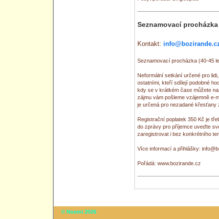
Seznamovací procházka 
Kontakt:
info@bozirande.c
Seznamovací procházka (40-45 let
Neformální setkání určené pro lidi,
ostatními, kteří sdílejí podobné h
kdy se v krátkém čase můžete naž
zájmu vám pošleme vzájemně e-mai
je určená pro nezadané křesťany 
Registrační poplatek 350 Kč je tř
do zprávy pro příjemce uveďte sv
zaregistrovat i bez konkrétního t
Více informací a přihlášky: info@
Pořádá: www.bozirande.cz
© Noemi 2026