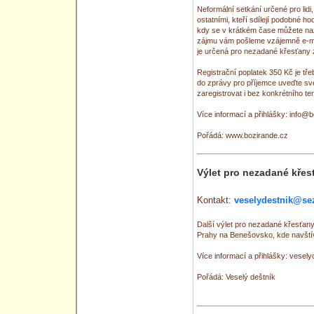
Neformální setkání určené pro lidi,
ostatními, kteří sdílejí podobné h
kdy se v krátkém čase můžete naž
zájmu vám pošleme vzájemně e-mai
je určená pro nezadané křesťany 
Registrační poplatek 350 Kč je tř
do zprávy pro příjemce uveďte sv
zaregistrovat i bez konkrétního t
Více informací a přihlášky: info@
Pořádá: www.bozirande.cz
Výlet pro nezadané křes
Kontakt:
veselydestnik@se
Další výlet pro nezadané křesťan
Prahy na Benešovsko, kde navští
Více informací a přihlášky: vese
Pořádá: Veselý deštník