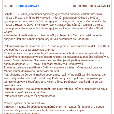
Kontakt:
scihol@volny.cz
Dátum konania:
01.12.2018
Sobota 1. 12. 2018, jednodenní společný výlet všech poboček Žlutého deštníku.
– Sraz v Praze: v 8:45 na Hl. vlakovém nádraží u pokladen. Odjezd v 9:07 a
vystoupíme v Poděbradech, kde se spojíme se Žlutým deštníkem Východní Čechy.
– Sraz v Hradci Králové: 8:45 hod v hale Hl. vlakového nádraží. Odjezd v 9:08 a
vystoupíme v Poděbradech, kde se spojíme se Žlutým deštníkem Praha a Střední
Čechy.
– Vzhledem k nedávnému vzniku pobočky v Severních Čechách uvádíme také
spojení z Ústí nad Labem západ: odj. 8:03 s přestupem do Poděbrad.
Potom pokračujeme společně: v 10:10 nastoupíme v Poděbradech do vlaku a v 10:14
vystoupíme ve stanici Libice nad Cidlinou.
Po zelené značce u pomníku Jana Husa zahneme k budově obecního úřadu, kde
navštívíme expozici zachycující historii regionu od počátku slovanského osídlení v 6.
století. Bude následovat Slavníkovské hradiště, jemuž patří významné místo v
českých dějinách: v 10. století zde vládl mocný rod Slavníkovců.
Znovu na zelenou a podél řeky Cidliny k soutoku s Labem. V restauraci Labská
Marina máme domluvenou rezervaci od 12:30.
Pokračujeme po červené značce podél Labe, navštívíme další pamětihodnosti, pak
kolem zdymadla malé vodní elektrárny Poděbrady, které patří mezi nejkrásnější
technické stavby Středních Čech. Kolem zámku Poděbrady, okolí jezírka Jordán,
lázeňský park.
Potom už cesta k vlakovému nádraží. Kdo bude mít čas, může si tam ještě na chvíli
posedět v lázeňské kavárně Viola.
Poté cesta zpět vlaky v různých směrech.
Celkem ujdeme něco přes 10 km.
Vzhledem k tomu, že oběd bude poměrně brzy, není tentokrát nutné brát s sebou
svačinu, ale jistě se bude hodit teplé oblečení a termoska s čajem.
Kontakt: Jitka, Slávek, Katka