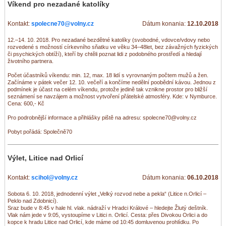
Víkend pro nezadané katolíky
Kontakt:
spolecne70@volny.cz
Dátum konania:
12.10.2018
12.–14. 10. 2018. Pro nezadané bezdětné katolíky (svobodné, vdovce/vdovy nebo
rozvedené s možností církevního sňatku ve věku 34–48let, bez závažných fyzických
či psychických obtíží), kteří by chtěli poznat lidi z podobného prostředí a hledají
životního partnera.
Počet účastníků víkendu: min. 12, max. 18 lidí s vyrovnaným počtem mužů a žen.
Začínáme v pátek večer 12. 10. večeří a končíme nedělní poobědní kávou. Jednou z
podmínek je účast na celém víkendu, protože jedině tak vznikne prostor pro bližší
seznámení se navzájem a možnost vytvoření přátelské atmosféry. Kde: v Nymburce.
Cena: 600,- Kč
Pro podrobnější informace a přihlášky piště na adresu: spolecne70@volny.cz
Pobyt pořádá: Společně70
Výlet, Litice nad Orlicí
Kontakt:
scihol@volny.cz
Dátum konania:
06.10.2018
Sobota 6. 10. 2018, jednodenní výlet „Velký rozvod nebe a pekla“ (Litice n.Orlicí –
Peklo nad Zdobnicí).
Sraz bude v 8:45 v hale hl. vlak. nádraží v Hradci Králové – hledejte Žlutý deštník.
Vlak nám jede v 9:05, vystoupíme v Litici n. Orlicí. Cesta: přes Divokou Orlici a do
kopce k hradu Litice nad Orlicí, kde máme od 10:45 domluvenou prohlídku. Po