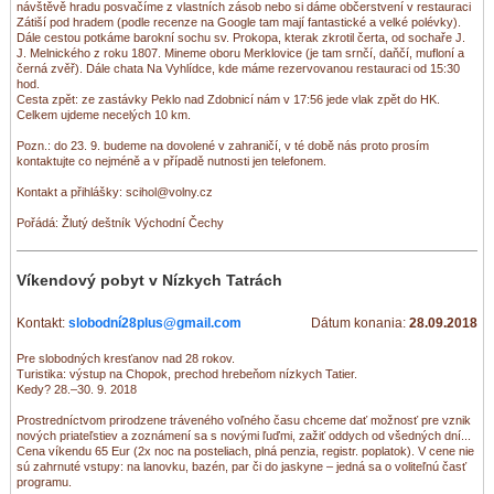
návštěvě hradu posvačíme z vlastních zásob nebo si dáme občerstvení v restauraci
Zátiší pod hradem (podle recenze na Google tam mají fantastické a velké polévky).
Dále cestou potkáme barokní sochu sv. Prokopa, kterak zkrotil čerta, od sochaře J.
J. Melnického z roku 1807. Mineme oboru Merklovice (je tam srnčí, daňčí, mufloní a
černá zvěř). Dále chata Na Vyhlídce, kde máme rezervovanou restauraci od 15:30
hod.
Cesta zpět: ze zastávky Peklo nad Zdobnicí nám v 17:56 jede vlak zpět do HK.
Celkem ujdeme necelých 10 km.
Pozn.: do 23. 9. budeme na dovolené v zahraničí, v té době nás proto prosím
kontaktujte co nejméně a v případě nutnosti jen telefonem.
Kontakt a přihlášky: scihol@volny.cz
Pořádá: Žlutý deštník Východní Čechy
Víkendový pobyt v Nízkych Tatrách
Kontakt:
slobodní28plus@gmail.com
Dátum konania:
28.09.2018
Pre slobodných kresťanov nad 28 rokov.
Turistika: výstup na Chopok, prechod hrebeňom nízkych Tatier.
Kedy? 28.–30. 9. 2018
Prostredníctvom prirodzene tráveného voľného času chceme dať možnosť pre vznik
nových priateľstiev a zoznámení sa s novými ľuďmi, zažiť oddych od všedných dní...
Cena víkendu 65 Eur (2x noc na posteliach, plná penzia, registr. poplatok). V cene nie
sú zahrnuté vstupy: na lanovku, bazén, par či do jaskyne – jedná sa o voliteľnú časť
programu.