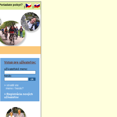
 Poriadate pobyt?
|
|
Vstup pre užívateľov:
užívateľské meno:
heslo:
» stratili ste
meno / heslo?
» Registrácia nových
užívateľov