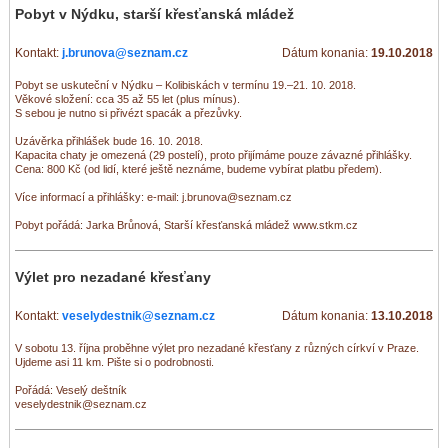
Pobyt v Nýdku, starší křesťanská mládež
Kontakt:
j.brunova@seznam.cz
Dátum konania:
19.10.2018
Pobyt se uskuteční v Nýdku – Kolibiskách v termínu 19.–21. 10. 2018.
Věkové složení: cca 35 až 55 let (plus mínus).
S sebou je nutno si přivézt spacák a přezůvky.
Uzávěrka přihlášek bude 16. 10. 2018.
Kapacita chaty je omezená (29 postelí), proto přijímáme pouze závazné přihlášky.
Cena: 800 Kč (od lidí, které ještě neznáme, budeme vybírat platbu předem).
Více informací a přihlášky: e-mail: j.brunova@seznam.cz
Pobyt pořádá: Jarka Brůnová, Starší křesťanská mládež www.stkm.cz
Výlet pro nezadané křesťany
Kontakt:
veselydestnik@seznam.cz
Dátum konania:
13.10.2018
V sobotu 13. října proběhne výlet pro nezadané křesťany z různých církví v Praze.
Ujdeme asi 11 km. Pište si o podrobnosti.
Pořádá: Veselý deštník
veselydestnik@seznam.cz