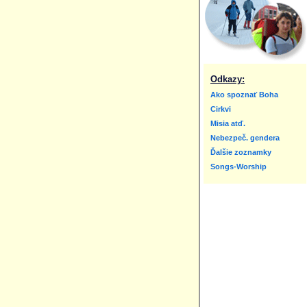
Odkazy:
Ako spoznať Boha
Cirkvi
Misia atď.
Nebezpeč. gendera
Ďalšie zoznamky
Songs-Worship