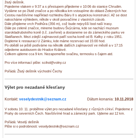
žlutý deštník.
Pojedeme vlakem v 9:37 a s přestupem přijedeme v 10:06 do stanice Chrudim.
Vydáme se po žluté značce a po několika km vstoupíme do oblasti Železných hor.
Cestou navštívíme například rozhlednu Báru II s atypickou konstrukcí. Až se dost
nakocháme výhledem, někde v okolí posvačíme z vlastních zásob.
Dále přejdeme vrch Podhůra (356 m), což bude nejvyšší bod naší trasy.
Dále po zelené značce, mineme budovu Švýcárna, kde se nachází muzeum
starokladrubského koně (t.č. zavřené) a dostaneme se do zámeckého parku ve
Slatiňanech. Mezi zdejší zajímavosti patří socha koně od B. Kafky z roku 1951.
Dojdeme k restauraci U Zámku, kde máme rezervaci od 15:00 hod.
Po obědě se ještě podíváme na několik dalších zajímavostí ve městě a v 17:15
odjedeme autobusem do Hradce Králové.
Celkem ujdeme cca 9 km. Nezapomeňte svačinu, termosku s čajem atd.
Pro více informací pište: scihol@volny.cz
Pořádá: Žlutý deštník východní Čechy
Výlet pro nezadané křesťany
Kontakt:
veselydestnik@seznam.cz
Dátum konania:
10.11.2018
V sobotu 10. 11. proběhne výlet pro nezadané křesťany z různých církví. Pojedeme z
Prahy do severních Čech. Navštívímé hrad a zámecký park. Ujdeme asi 12 km.
Pořádá: Veselý deštník
Pište si o podrobnosti: veselydestnik@seznam.cz