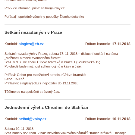
Pro více informací pište: scihol@volny.cz
Pořádají: společně všechny pobočky Žlutého deštníku
Setkání nezadaných v Praze
Kontakt:
singles@cb.cz
Dátum konania:
17.11.2018
Setkání nezadaných v Praze, sobota 17. 11. 2018 – diskusní setkání na téma
„Možnosti a meze svobodného života“.
Sraz: v 9.30 ve sboru Církve bratrské v Praze 1 (Soukenická 15).
Po obědě bude možnost sdílení dojmů u kávy a čaje.
Pořádá: Odbor pro manželství a rodinu Církve bratrské
Cena: 150 Kč
Přihlášky: singles@cb.cz nejpozději do 13.11.2018
Těšíme se na společně strávený čas.
Jednodenní výlet z Chrudimi do Slatiňan
Kontakt:
scihol@volny.cz
Dátum konania:
10.11.2018
Sobota 10. 11. 2018.
Sraz bude v 9:20 hod. v hale hlavního vlakového nádraží Hradec Králové – hledejte