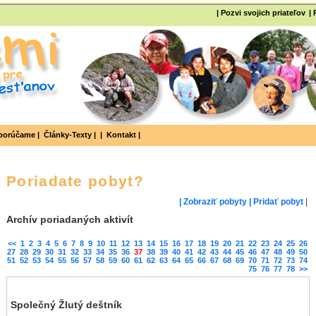
| Pozvi svojich priateľov
|
orúčame |
Články-Texty |
|
Kontakt |
Poriadate pobyt?
| Zobraziť pobyty
| Pridať pobyt
|
Archív poriadaných aktivít
<<
1
2
3
4
5
6
7
8
9
10
11
12
13
14
15
16
17
18
19
20
21
22
23
24
25
26
27
28
29
30
31
32
33
34
35
36
37
38
39
40
41
42
43
44
45
46
47
48
49
50
51
52
53
54
55
56
57
58
59
60
61
62
63
64
65
66
67
68
69
70
71
72
73
74
75
76
77
78
>>
Společný Žlutý deštník