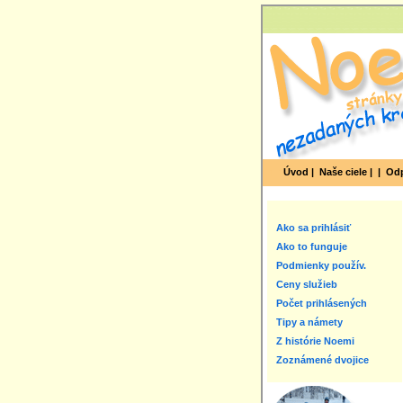
Úvod |
Naše ciele |
|
Odp
Ako sa prihlásiť
Ako to funguje
Podmienky použív.
Ceny služieb
Počet prihlásených
Tipy a námety
Z histórie Noemi
Zoznámené dvojice