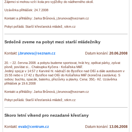
Zájemci si mohou vzít i kola pro vyjížďky do nádherného okolí.
Uzávěrka přihlášek: 24.7.2008
Kontakt a přihlášky: Jarka Brůnová, j.brunova@seznam.cz
Pobyt pořádá: Starší křesťanská mládež, stkm.cz
Srdečně zveme na pobyt mezi starší mládežníky
Kontakt:
j.brunova@seznam.cz
Datum konání:
20.06.2008
20. – 22. června 2008. a pobytu budeme sportovat, hrát hry, opékat párky, zpívat
písně, povídat si... Chaloupka Kyčera - Košařiska Milíř.
Jediný spoj je v 14:57 z Karviné hl. nádraží do Bystřice nad Olší a dále autobusem v
15:55 nebo v 17:42 z Bystřice nad Olší do Košařiska Milíř (konečná zastávka). S
sebou: buchtu, spacák, baterku, přezůvky a plavky. Cena: 350,- Kč. Uzávěrka
přihlášek je 19.6.2008
Kontakt a přihlášky: Jarka Brůnová, j.brunova@seznam.cz
Pobyt pořádá: Starší křesťanská mládež, stkm.cz
Skoro letní víkend pro nezadané křesťany
Kontakt:
evab@centrum.cz
Datum konání:
13.06.2008