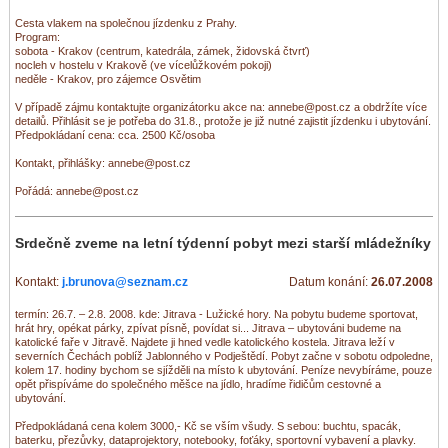
Cesta vlakem na společnou jízdenku z Prahy.
Program:
sobota - Krakov (centrum, katedrála, zámek, židovská čtvrť)
nocleh v hostelu v Krakově (ve vícelůžkovém pokoji)
neděle - Krakov, pro zájemce Osvětim
V případě zájmu kontaktujte organizátorku akce na: annebe@post.cz a obdržíte více
detailů. Přihlásit se je potřeba do 31.8., protože je již nutné zajistit jízdenku i ubytování.
Předpokládaní cena: cca. 2500 Kč/osoba
Kontakt, přihlášky: annebe@post.cz
Pořádá: annebe@post.cz
Srdečně zveme na letní týdenní pobyt mezi starší mládežníky
Kontakt:
j.brunova@seznam.cz
Datum konání:
26.07.2008
termín: 26.7. – 2.8. 2008. kde: Jitrava - Lužické hory. Na pobytu budeme sportovat,
hrát hry, opékat párky, zpívat písně, povídat si... Jitrava – ubytováni budeme na
katolické faře v Jitravě. Najdete ji hned vedle katolického kostela. Jitrava leží v
severních Čechách poblíž Jablonného v Podještědí. Pobyt začne v sobotu odpoledne,
kolem 17. hodiny bychom se sjížděli na místo k ubytování. Peníze nevybíráme, pouze
opět přispíváme do společného měšce na jídlo, hradíme řidičům cestovné a
ubytování.
Předpokládaná cena kolem 3000,- Kč se vším všudy. S sebou: buchtu, spacák,
baterku, přezůvky, dataprojektory, notebooky, foťáky, sportovní vybavení a plavky.