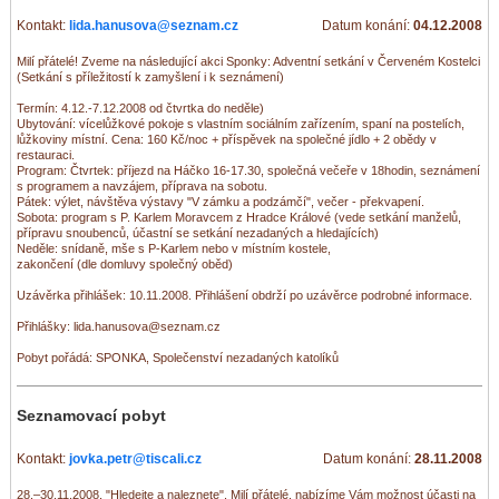
Kontakt:
lida.hanusova@seznam.cz
Datum konání:
04.12.2008
Milí přátelé! Zveme na následující akci Sponky: Adventní setkání v Červeném Kostelci
(Setkání s příležitostí k zamyšlení i k seznámení)
Termín: 4.12.-7.12.2008 od čtvrtka do neděle)
Ubytování: vícelůžkové pokoje s vlastním sociálním zařízením, spaní na postelích,
lůžkoviny místní. Cena: 160 Kč/noc + příspěvek na společné jídlo + 2 obědy v
restauraci.
Program: Čtvrtek: příjezd na Háčko 16-17.30, společná večeře v 18hodin, seznámení
s programem a navzájem, příprava na sobotu.
Pátek: výlet, návštěva výstavy "V zámku a podzámčí", večer - překvapení.
Sobota: program s P. Karlem Moravcem z Hradce Králové (vede setkání manželů,
přípravu snoubenců, účastní se setkání nezadaných a hledajících)
Neděle: snídaně, mše s P-Karlem nebo v místním kostele,
zakončení (dle domluvy společný oběd)
Uzávěrka přihlášek: 10.11.2008. Přihlášení obdrží po uzávěrce podrobné informace.
Přihlášky: lida.hanusova@seznam.cz
Pobyt pořádá: SPONKA, Společenství nezadaných katolíků
Seznamovací pobyt
Kontakt:
jovka.petr@tiscali.cz
Datum konání:
28.11.2008
28.–30.11.2008. "Hledejte a naleznete". Milí přátelé, nabízíme Vám možnost účasti na