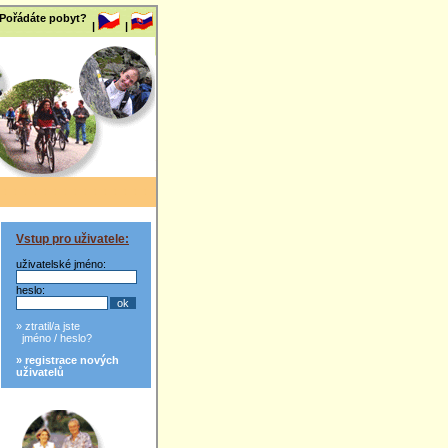
 Pořádáte pobyt?
|
|
Vstup pro uživatele:
uživatelské jméno:
heslo:
» ztratil/a jste
jméno / heslo?
» registrace nových
uživatelů