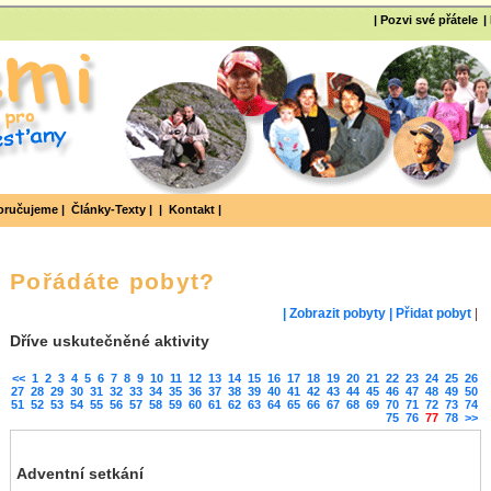
| Pozvi své přátele
|
ručujeme |
Články-Texty |
|
Kontakt |
Pořádáte pobyt?
| Zobrazit pobyty
| Přidat pobyt
|
Dříve uskutečněné aktivity
<<
1
2
3
4
5
6
7
8
9
10
11
12
13
14
15
16
17
18
19
20
21
22
23
24
25
26
27
28
29
30
31
32
33
34
35
36
37
38
39
40
41
42
43
44
45
46
47
48
49
50
51
52
53
54
55
56
57
58
59
60
61
62
63
64
65
66
67
68
69
70
71
72
73
74
75
76
77
78
>>
Adventní setkání