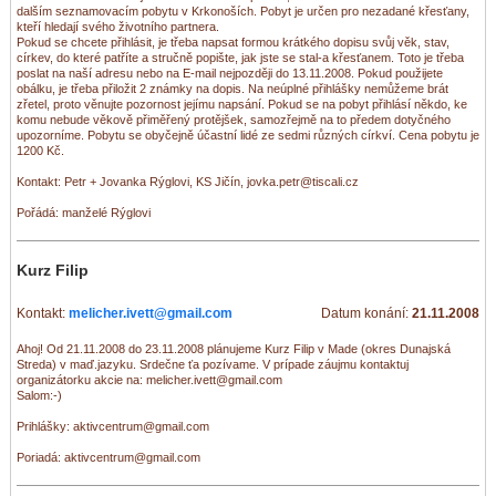
dalším seznamovacím pobytu v Krkonoších. Pobyt je určen pro nezadané křesťany,
kteří hledají svého životního partnera.
Pokud se chcete přihlásit, je třeba napsat formou krátkého dopisu svůj věk, stav,
církev, do které patříte a stručně popište, jak jste se stal-a křesťanem. Toto je třeba
poslat na naší adresu nebo na E-mail nejpozději do 13.11.2008. Pokud použijete
obálku, je třeba přiložit 2 známky na dopis. Na neúplné přihlášky nemůžeme brát
zřetel, proto věnujte pozornost jejímu napsání. Pokud se na pobyt přihlásí někdo, ke
komu nebude věkově přiměřený protějšek, samozřejmě na to předem dotyčného
upozorníme. Pobytu se obyčejně účastní lidé ze sedmi různých církví. Cena pobytu je
1200 Kč.
Kontakt: Petr + Jovanka Rýglovi, KS Jičín, jovka.petr@tiscali.cz
Pořádá: manželé Rýglovi
Kurz Filip
Kontakt:
melicher.ivett@gmail.com
Datum konání:
21.11.2008
Ahoj! Od 21.11.2008 do 23.11.2008 plánujeme Kurz Filip v Made (okres Dunajská
Streda) v maď.jazyku. Srdečne ťa pozívame. V prípade záujmu kontaktuj
organizátorku akcie na: melicher.ivett@gmail.com
Salom:-)
Prihlášky: aktivcentrum@gmail.com
Poriadá: aktivcentrum@gmail.com