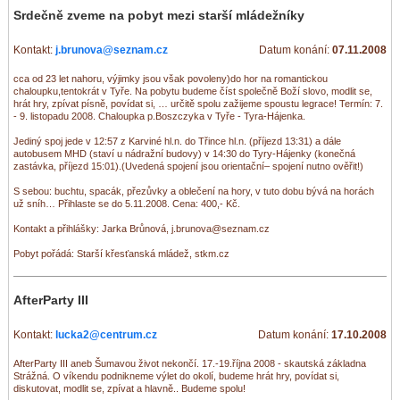
Srdečně zveme na pobyt mezi starší mládežníky
Kontakt:
j.brunova@seznam.cz
Datum konání:
07.11.2008
cca od 23 let nahoru, výjimky jsou však povoleny)do hor na romantickou
chaloupku,tentokrát v Tyře. Na pobytu budeme číst společně Boží slovo, modlit se,
hrát hry, zpívat písně, povídat si, … určitě spolu zažijeme spoustu legrace! Termín: 7.
- 9. listopadu 2008. Chaloupka p.Boszczyka v Tyře - Tyra-Hájenka.
Jediný spoj jede v 12:57 z Karviné hl.n. do Třince hl.n. (příjezd 13:31) a dále
autobusem MHD (staví u nádražní budovy) v 14:30 do Tyry-Hájenky (konečná
zastávka, příjezd 15:01).(Uvedená spojení jsou orientační– spojení nutno ověřit!)
S sebou: buchtu, spacák, přezůvky a oblečení na hory, v tuto dobu bývá na horách
už sníh… Přihlaste se do 5.11.2008. Cena: 400,- Kč.
Kontakt a přihlášky: Jarka Brůnová, j.brunova@seznam.cz
Pobyt pořádá: Starší křesťanská mládež, stkm.cz
AfterParty III
Kontakt:
lucka2@centrum.cz
Datum konání:
17.10.2008
AfterParty III aneb Šumavou život nekončí. 17.-19.října 2008 - skautská základna
Strážná. O víkendu podnikneme výlet do okolí, budeme hrát hry, povídat si,
diskutovat, modlit se, zpívat a hlavně.. Budeme spolu!