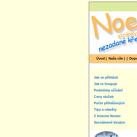
Úvod |
Naše cíle |
|
Dopo
Jak se přihlásit
Jak to funguje
Podmínky užívání
Ceny služeb
Počet přihlášených
Tipy a náměty
Z historie Noemi
Seznámené dvojice