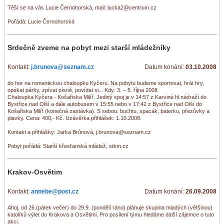
Těší se na vás Lucie Černohorská, mail: lucka2@centrum.cz
Pořádá: Lucie Černohorská
Srdečně zveme na pobyt mezi starší mládežníky
Kontakt:
j.brunova@seznam.cz
Datum konání:
03.10.2008
do hor na romantickou chaloupku Kyčeru. Na pobytu budeme sportovat, hrát hry,
opékat párky, zpívat písně, povídat si... Kdy: 3. – 5. října 2008
Chaloupka Kyčera - Košařiska Milíř. Jediný spoj je v 14:57 z Karviné hl.nádraží do
Bystřice nad Olší a dále autobusem v 15:55 nebo v 17:42 z Bystřice nad Olší do
Košařiska Milíř (konečná zastávka). S sebou: buchtu, spacák, baterku, přezůvky a
plavky. Cena: 400,- Kč. Uzávěrka přihlášek: 1.10.2008.
Kontakt a přihlášky: Jarka Brůnová, j.brunova@seznam.cz
Pobyt pořádá: Starší křesťanská mládež, stkm.cz
Krakov-Osvětim
Kontakt:
annebe@post.cz
Datum konání:
26.09.2008
Ahoj, od 26.(pátek večer) do 29.9. (pondělí ráno) plánuje skupina mladých (většinou)
katolíků výlet do Krakova a Osvětimi. Pro posílení týmu hledáme další zájemce o tuto
akci.