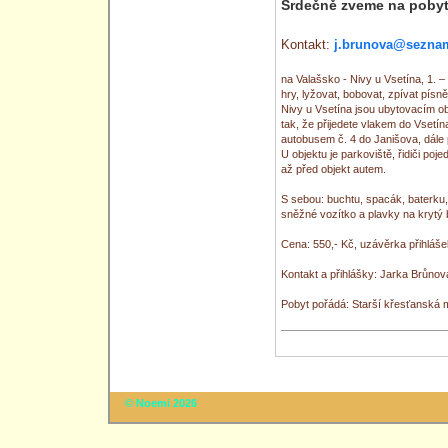
Srdečně zveme na pobyt 
Kontakt:
j.brunova@sezna
na Valašsko - Nivy u Vsetína, 1. 
hry, lyžovat, bobovat, zpívat písně
Nivy u Vsetína jsou ubytovacím o
tak, že přijedete vlakem do Vsetí
autobusem č. 4 do Janišova, dále 
U objektu je parkoviště, řidiči po
až před objekt autem.
S sebou: buchtu, spacák, baterku,
sněžné vozítko a plavky na krytý
Cena: 550,- Kč, uzávěrka přihláše
Kontakt a přihlášky: Jarka Brůno
Pobyt pořádá: Starší křesťanská 
© Noemi 2026