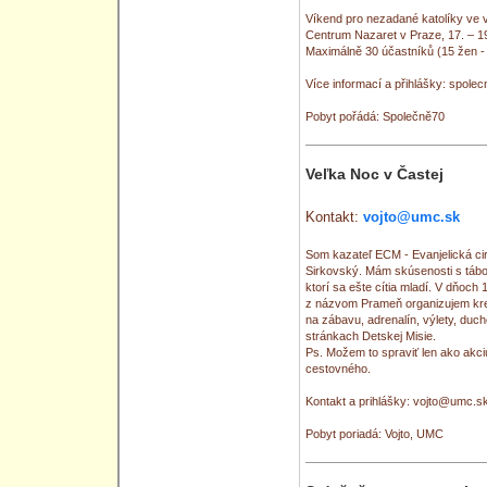
Víkend pro nezadané katolíky ve vě
Centrum Nazaret v Praze, 17. – 19
Maximálně 30 účastníků (15 žen -
Více informací a přihlášky: spol
Pobyt pořádá: Společně70
Veľka Noc v Častej
Kontakt:
vojto@umc.sk
Som kazateľ ECM - Evanjelická cir
Sirkovský. Mám skúsenosti s tábor
ktorí sa ešte cítia mladí. V dňoch 
z názvom Prameň organizujem kre
na zábavu, adrenalín, výlety, duc
stránkach Detskej Misie.
Ps. Možem to spraviť len ako akc
cestovného.
Kontakt a prihlášky: vojto@umc.s
Pobyt poriadá: Vojto, UMC