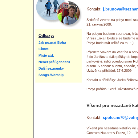
Kontakt:
j.brunova@sezna
Srdečně zveme na pobyt mezi star
21. června 2009.
Na pobytu budeme sportovat, hrát h
Odkazy:
V režii Erika Holubce se budeme u
Jak poznat Boha
Pobyt bude stát určitě za to!!!:-)
Církve
Přijedete vlakem do Vsetína a od
Misie atd.
4 do Janišova, dále pěšky do kopc
parkoviště, řidiči pojedou směr Ro
Nebezpečí genderu
autem. S sebou: buchtu, spacák, b
Další seznamky
Uzávěrka přihlášek 17.6.2009
Songs-Worship
Kontakt a přihlášky: Jarka Brůno
Pobyt pořádá: Starší křesťanská 
Víkend pro nezadané kat
Kontakt:
spolecne70@volny
Víkend pro nezadané katolíky ve vě
Centrum Nazaret v Praze, 12. – 14