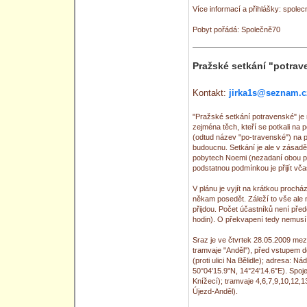
Více informací a přihlášky: spol
Pobyt pořádá: Společně70
Pražské setkání "potrav
Kontakt:
jirka1s@seznam.c
"Pražské setkání potravenské" je m
zejména těch, kteří se potkali n
(odtud název "po-travenské") na p
budoucnu. Setkání je ale v zásadě
pobytech Noemi (nezadaní obou p
podstatnou podmínkou je přijít vča
V plánu je vyjít na krátkou proch
někam posedět. Záleží to vše ale n
přijdou. Počet účastníků není před
hodin). O překvapení tedy nemusí
Sraz je ve čtvrtek 28.05.2009 mezi
tramvaje "Anděl"), před vstupem d
(proti ulici Na Bělidle); adresa: 
50°04'15.9"N, 14°24'14.6"E). Spoje
Knížecí); tramvaje 4,6,7,9,10,12,13
Újezd-Anděl).