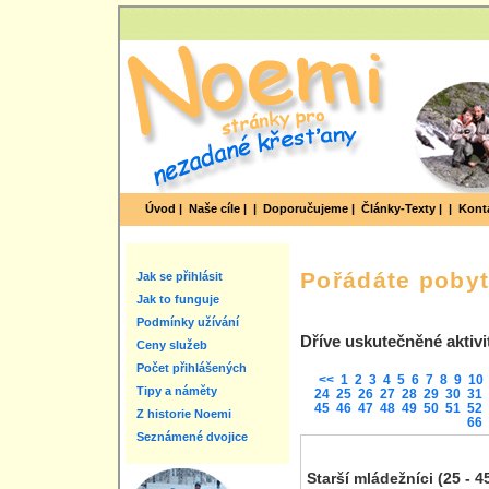
Úvod |
Naše cíle |
|
Doporučujeme |
Články-Texty |
|
Konta
Pořádáte poby
Jak se přihlásit
Jak to funguje
Podmínky užívání
Dříve uskutečněné aktivi
Ceny služeb
Počet přihlášených
<<
1
2
3
4
5
6
7
8
9
10
Tipy a náměty
24
25
26
27
28
29
30
31
45
46
47
48
49
50
51
52
Z historie Noemi
66
Seznámené dvojice
Starší mládežníci (25 - 4