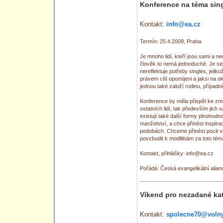
Konference na téma sin
Kontakt:
info@ea.cz
Termín: 25.4.2009, Praha.
Je mnoho lidí, kteří jsou sami a n
člověk to nemá jednoduché. Je sic
nereflektuje potřeby singles, jelik
právem cítí opomíjeni a jaksi na o
jednou také založí rodinu, případn
Konference by měla přispět ke změn
ostatních lidí, tak především jich
existují také další formy plnohodn
manželství, a chce přinést inspira
podobách. Chceme přinést pocit vla
povzbudit k modlitbám za toto tém
Kontakt, přihlášky: info@ea.cz
Pořádá: Česká evangelikální alia
Víkend pro nezadané kat
Kontakt:
spolecne70@volny