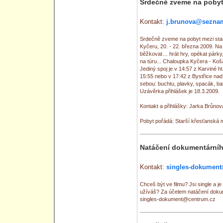
Srdečně zveme na pobyt 
Kontakt:
j.brunova@sezna
Srdečně zveme na pobyt mezi sta
Kyčeru, 20. - 22. března 2009. N
běžkovat… hrát hry, opékat párky,
na túru... Chaloupka Kyčera - Koša
Jediný spoj je v 14:57 z Karviné h
15:55 nebo v 17:42 z Bystřice nad
sebou: buchtu, plavky, spacák, ba
Uzávěrka přihlášek je 18.3.2009.
Kontakt a přihlášky: Jarka Brůno
Pobyt pořádá: Starší křesťanská 
Natáčení dokumentárníh
Kontakt:
singles-dokumen
Chceš být ve filmu? Jsi single a je
užíváš? Za účelem natáčení dokum
singles-dokument@centrum.cz