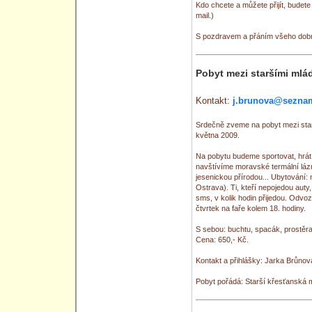
Kdo chcete a můžete přijít, budet
mail.)
S pozdravem a přáním všeho dobr
Pobyt mezi staršími mlá
Kontakt:
j.brunova@sezna
Srdečně zveme na pobyt mezi star
května 2009.
Na pobytu budeme sportovat, hrát h
navštívíme moravské termální láz
jesenickou přírodou... Ubytování: 
Ostrava). Ti, kteří nepojedou aut
sms, v kolik hodin přijedou. Odvo
čtvrtek na faře kolem 18. hodiny.
S sebou: buchtu, spacák, prostěrad
Cena: 650,- Kč.
Kontakt a přihlášky: Jarka Brůno
Pobyt pořádá: Starší křesťanská 