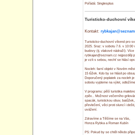
Pořádá: Singlesplus
Turisticko-duchovní vík
Kontakt:
rybkajan@seznam
Turisticko-duchovní víkend pro s
2025. Sraz: v sobotu 7.6. v 10:0
budovy (tj. vlakové nádraží). Více
rybkajan@seznam.cz nejpozději pro
je vzít s sebou, nechť se hlásí op
Nocleh: farní objekt v Novém měst
15 lůžek. Kdo by se hlásil po obsa
Doporučený poplatek za nocleh je 
sobotu vyjdeme na výlet, odložíme
V programu: pěší turistika malebn
zpěv... Možnost večerního grilová
spacák, turistickou obuv, batůžek,
převlečení, věci proti sluncí i dešt
uvážení.
Zdravíme a Těšíme se na Vás,
Honza Rybka a Roman Kubín
PS: Pokud by se chtěl někdo připo