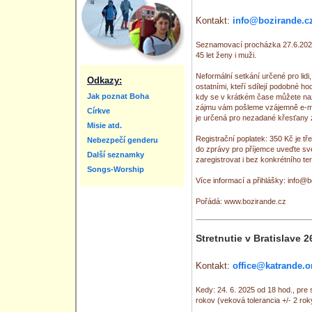
Kontakt:
info@bozirande.c
Seznamovací procházka 27.6.2025
45 let ženy i muži.
Neformální setkání určené pro lidi,
Odkazy:
ostatními, kteří sdílejí podobné h
Jak poznat Boha
kdy se v krátkém čase můžete naž
zájmu vám pošleme vzájemně e-mai
Církve
je určená pro nezadané křesťany 
Misie atd.
Registrační poplatek: 350 Kč je t
Nebezpečí genderu
do zprávy pro příjemce uveďte sv
Další seznamky
zaregistrovat i bez konkrétního t
Songs-Worship
Více informací a přihlášky: info@
Pořádá: www.bozirande.cz
Stretnutie v Bratislave 2
Kontakt:
office@katrande.o
Kedy: 24. 6. 2025 od 18 hod., pr
rokov (veková tolerancia +/- 2 rok