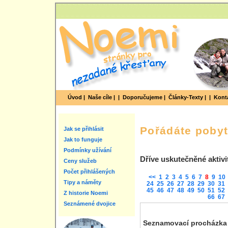
Úvod |
Naše cíle |
|
Doporučujeme |
Články-Texty |
|
Konta
Pořádáte poby
Jak se přihlásit
Jak to funguje
Podmínky užívání
Dříve uskutečněné aktivi
Ceny služeb
Počet přihlášených
<<
1
2
3
4
5
6
7
8
9
10
Tipy a náměty
24
25
26
27
28
29
30
31
45
46
47
48
49
50
51
52
Z historie Noemi
66
67
Seznámené dvojice
Seznamovací procházka