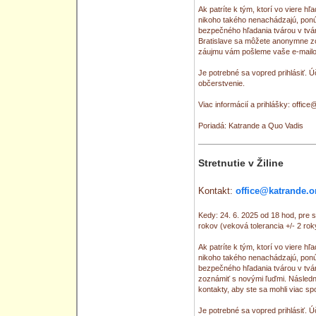
Ak patríte k tým, ktorí vo viere hľ
nikoho takého nenachádzajú, pon
bezpečného hľadania tvárou v tvá
Bratislave sa môžete anonymne z
záujmu vám pošleme vaše e-mailov
Je potrebné sa vopred prihlásiť. Ú
občerstvenie.
Viac informácií a prihlášky: offic
Poriadá: Katrande a Quo Vadis
Stretnutie v Žiline
Kontakt:
office@katrande.o
Kedy: 24. 6. 2025 od 18 hod, pre
rokov (veková tolerancia +/- 2 roky
Ak patríte k tým, ktorí vo viere hľ
nikoho takého nenachádzajú, pon
bezpečného hľadania tvárou v tvá
zoznámiť s novými ľuďmi. Násled
kontakty, aby ste sa mohli viac sp
Je potrebné sa vopred prihlásiť. Ú