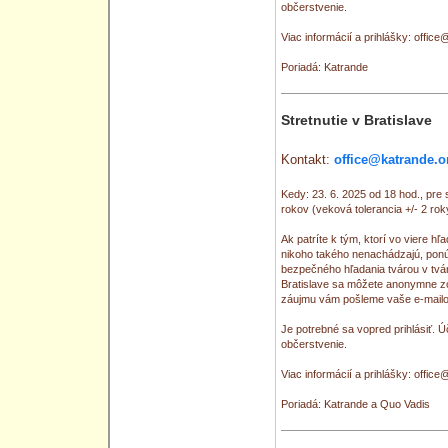
občerstvenie.
Viac informácií a prihlášky: offic
Poriadá: Katrande
Stretnutie v Bratislave
Kontakt:
office@katrande.o
Kedy: 23. 6. 2025 od 18 hod., pr
rokov (veková tolerancia +/- 2 rok
Ak patríte k tým, ktorí vo viere hľ
nikoho takého nenachádzajú, pon
bezpečného hľadania tvárou v tvá
Bratislave sa môžete anonymne z
záujmu vám pošleme vaše e-mailov
Je potrebné sa vopred prihlásiť. Ú
občerstvenie.
Viac informácií a prihlášky: offic
Poriadá: Katrande a Quo Vadis