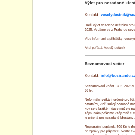
Výlet pro nezadané křes
Kontakt:
veselydestnik@se
Další výlet Veselého deštníku pr
2025. Vydáme se z Prahy do seve
Více informací a přihlášky: vese
Akci pořádá: Veselý deštník
Seznamovací večer
Kontakt:
info@bozirande.c
Seznamovací večer 13. 6. 2025 v 
56 let.
Neformální setkání určené pro lidi,
ostatními, kteří sdílejí podobné h
kdy se v krátkém čase můžete naž
zájmu vám pošleme vzájemně e-mai
je určená pro nezadané křesťany 
Registrační poplatek: 500 Kč je t
do zprávy pro příjemce uveďte sv