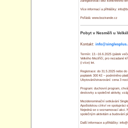
zaregistrovat i bez konkrétního t
Více informací a přihlášky: info@
Pořádá: www.bozirande.cz
Pobyt v Nesměři u Velké
Kontakt:
info@singlesplus.
Termín: 13.–16.6.2025 (pátek več
Velkého Meziříčí, pro nezadané k
(i více) let.
Registrace: do 31.5.2025 nebo do 
poplatek 300 Kč – podmíněno platbo
Ubytování/stravování: cena 3 noci
Program: duchovní program, chvály,
deskovky a společné aktivity, vzá
Mezidenominační setkávání Single
Apoštolskou církví ve spolupráci s
Nejedná se o seznamovací akci. N
společným aktivitám a budování př
Další informace a přihlášky: info@