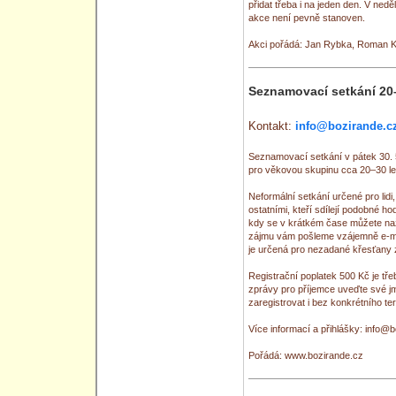
přidat třeba i na jeden den. V ned
akce není pevně stanoven.
Akci pořádá: Jan Rybka, Roman 
Seznamovací setkání 20–
Kontakt:
info@bozirande.c
Seznamovací setkání v pátek 30. 
pro věkovou skupinu cca 20–30 le
Neformální setkání určené pro lidi,
ostatními, kteří sdílejí podobné h
kdy se v krátkém čase můžete naž
zájmu vám pošleme vzájemně e-mai
je určená pro nezadané křesťany 
Registrační poplatek 500 Kč je tř
zprávy pro příjemce uveďte své j
zaregistrovat i bez konkrétního t
Více informací a přihlášky: info@
Pořádá: www.bozirande.cz