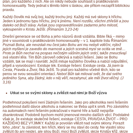
plán, pro každého z nich. Ale on nikdy nebude souhlasit s praktikováním
homosexuality. Tedy jednat s těmito lidmi s láskou, ale přitom nezapřít biblickou
pravdu.
Každý člověk má svůj boj, každý trochu jiný. Každý má své sklony k hříchu.
Jeden k jednomu typu hříchu, jiný k jinému.
Není rozdílu, všichni zhřešili a jsou
daleko od Boží slávy. Avšak jsou ospravedlňováni zadarmo jeho milostí,
vykoupením v Kristu Ježíši. (Římanům 3,23-24)
Dnešní generace se od Boha a jeho názorů dosti vzdálila. Bible říká – mimo
jiné v souvislosti s praktikováním homosexuality – v 1. kapitole listu Římanům:
Poznali Boha, ale nevzdali mu čest jako Bohu ani mu nebyli vděčni, nýbrž
jejich myšlení je zavedlo do marnosti a jejich scestná mysl se ocitla ve tmě…
Proto je Bůh nechal na pospas nečistým vášním jejich srdcí, takže zneuctívají
svá vlastní těla.
Tím Bůh zároveň odkrývá a nabízí řešení. Jako se Bohu
vzdálili, tak se mají i navrátit. Ježíš miluje každého člověka a nabízí odpuštění,
přijetí a vysvobození. Existuje lék. Existuje řešení. Existuje cesta.
Já jsem ta
Cesta, Pravda a Život,
říká Ježíš. To platí pro každého včetně těch, kdo se
perou se svou sexuální orientací.
Neboť Bůh tak miloval svět, že dal svého
jediného Syna, aby žádný, kdo v něj věří, nezahynul, ale měl život věčný. (J
3,16)
Utkat se se svými sklony a zvítězit nad nimi je Boží výzva
Podlehnout pokušení není žádným řešením. Jako pro alkoholika není řešením
podlehnout další dávce alkoholu a nakonec se třeba upít k smrti. Pro závislého
na automatech není řešením pokračovat v marné hře a tudíž nejspíše
zbankrotovat. Podobně bychom mohli jmenovat mnoho dalších věcí. Podstatné
však je, že existuje skutečné řešení, existuje CESTA, PRAVDA A ŽIVOT – PRO
KAŽDÉHO BEZ VÝJIMKY. Každý je povolán vítězit nad svými sklony. Porazit
toho „obra
“, tu závislost, ten hřích, který se mu staví do cesty. Ne vlastní silou
zvítězit (to ani nejde), ale silou Boží, mocí Boží zvítězit, skrze Kristův kříž, skrze