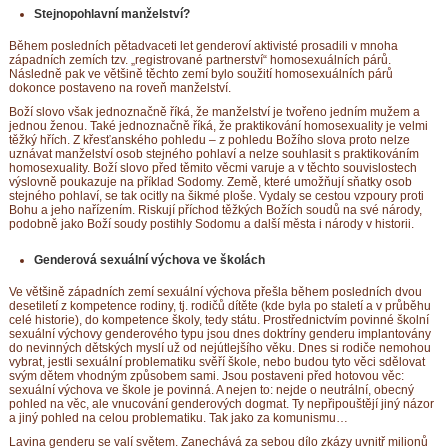
Stejnopohlavní manželství?
Během posledních pětadvaceti let genderoví aktivisté prosadili v mnoha
západních zemích tzv. „registrované partnerství“ homosexuálních párů.
Následně pak ve většině těchto zemí bylo soužití homosexuálních párů
dokonce postaveno na roveň manželství.
Boží slovo však jednoznačně říká, že manželství je tvořeno jedním mužem a
jednou ženou. Také jednoznačně říká, že praktikování homosexuality je velmi
těžký hřích. Z křesťanského pohledu – z pohledu Božího slova proto nelze
uznávat manželství osob stejného pohlaví a nelze souhlasit s praktikováním
homosexuality. Boží slovo před těmito věcmi varuje a v těchto souvislostech
výslovně poukazuje na příklad Sodomy. Země, které umožňují sňatky osob
stejného pohlaví, se tak ocitly na šikmé ploše. Vydaly se cestou vzpoury proti
Bohu a jeho nařízením. Riskují příchod těžkých Božích soudů na své národy,
podobně jako Boží soudy postihly Sodomu a další města i národy v historii.
Genderová sexuální výchova ve školách
Ve většině západních zemí sexuální výchova přešla během posledních dvou
desetiletí z kompetence rodiny, tj. rodičů dítěte (kde byla po staletí a v průběhu
celé historie), do kompetence školy, tedy státu. Prostřednictvím povinné školní
sexuální výchovy genderového typu jsou dnes doktríny genderu implantovány
do nevinných dětských myslí už od nejútlejšího věku. Dnes si rodiče nemohou
vybrat, jestli sexuální problematiku svěří škole, nebo budou tyto věci sdělovat
svým dětem vhodným způsobem sami. Jsou postaveni před hotovou věc:
sexuální výchova ve škole je povinná. A nejen to: nejde o neutrální, obecný
pohled na věc, ale vnucování genderových dogmat. Ty nepřipouštějí jiný názor
a jiný pohled na celou problematiku. Tak jako za komunismu…
Lavina genderu se valí světem. Zanechává za sebou dílo zkázy uvnitř milionů