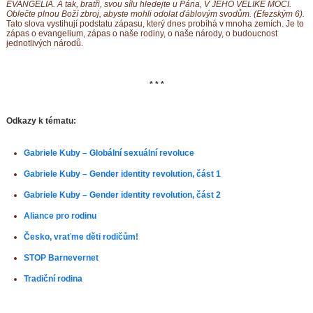
EVANGELIA. A tak, bratři, svou sílu hledejte u Pána, V JEHO VELIKÉ MOCI.
Oblečte plnou Boží zbroj, abyste mohli odolat ďáblovým svodům.
(Efezským 6).
Tato slova vystihují podstatu zápasu, který dnes probíhá v mnoha zemích. Je to
zápas o evangelium, zápas o naše rodiny, o naše národy, o budoucnost
jednotlivých národů.
* * *
Odkazy k tématu:
Gabriele Kuby – Globální sexuální revoluce
Gabriele Kuby – Gender identity revolution, část 1
Gabriele Kuby – Gender identity revolution, část 2
Aliance pro rodinu
Česko, vraťme děti rodičům!
STOP Barnevernet
Tradiční rodina