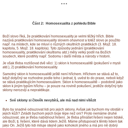
* * *
Část 2: Homosexualita z pohledu Bible
Boží slovo říká, že praktikování homosexuality je velmi těžký hřích. Bible
nazývá praktikování homosexuality slovem
ohavnost
a totéž slovo je použito
např. na místech, kde se mluví o různých okultních praktikách (3. Mojž. 18.
kapitola, 5. Mojž. 18. kapitola). Tyto způsoby jednání (praktikování
homosexuality, praktikování okultismu atd.) měly velký podíl na Božích
soudech, které postihly např. Sodomu i další města a národy v historii.
Je však třeba rozlišovat dvě věci: 1) sklon k homosexualitě (pokušení v mysli
atd.), 2) praktikování homosexuality.
Samotný sklon k homosexualitě ještě není hříchem. Hříchem se stává až to,
když dotyčný se rozhodne podle toho i jednat, tj. uvést to do praxe, neboli když
se stává praktikujícím homosexuálem. Sklon k homosexualitě – podobně jako
sklon k jiným typům hříchu – je pouze na rovině pokušení, jestliže dotyčný tyto
sklony nerozvíjí a nepraktikuje.
Své sklony si člověk nevybírá, ale má nad nimi vítězit
Bylo by snadné odsuzovat lidi pro jejich sklony. Avšak jak bychom my obstáli v
jejich kůži? Zvládli bychom jejich boje lépe než oni? Proto nemáme druhé
odsuzovat, ale je třeba nabídnout řešení. Je třeba přinášet řešení nejen lidské,
ale Boží, tj. řešení, které dává lidem Ježíš. Máme přistupovat k těmto lidem tak
jako On. Ježíš tyto lidi miluje stejně jako kohokoli jiného a má pro ně dobrý