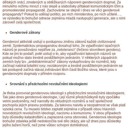
dětských srdcí, zmatených a obtěžkaných náporem genderových dogmat. Za
minulého režimu mnozí z nás slepě a slabošsky přitakali komunistickým lžím a
promoskevské propagandě. Zachováme se stejně i dnes ve věci genderové
propagandy? Pokud to udělají politici, po nich ministerstva, po nich učitelé…,
ve výsledku to bohužel odnese zejména mladá nastupující generace, ale s nimi
zároveň celá společnost.
Genderové zákony
Genderoví aktivisté usilují o postupnou změnu zákonů každé civilizované
země. Systematickou propagandou dosahují toho, že vyjadřování opačných
názorů je považováno nejdříve za „netoleranci“ (řečeno slovníkem genderu).
Kde se jim to podaří, poté usilují o to, aby vyjadřování takových názorů se
pokud možno stalo trestně postižitelným jednáním. V některých západních
zemích byly tzv. „antidiskriminační“ zákony vystupňovány do rozměrů, kdy
začínají nabírat totalitní rysy; nezákonným a trestně postižitelným jednáním se
tak postupně začíná stávat zvěstování těch částí Božího slova, které jsou s
genderovými dogmaty v přímém rozporu.
Srovnání s předchozími revolučními ideologiemi
Je třeba porovnat genderovou ideologii s předchozími revolučními ideologiemi.
Tak jako dnes genderová ideologie, i její různé předchůdkyně byly zpočátku
velmi podceněny, než narostly do obludných rozměrů a než společnost
pochopila jejich pravou podstatu. Za takovou naivitu a neopatrnost se však platí
vysoká cena. Tu muselo lidstvo zaplatit zejména v případě obou hlavních
novodobých revolučních ideologií, nacismu a komunismu. V obou případech
byly důsledky katastrofální a zaplacená cena obrovská. Genderová ideologie
bohužel zdaleka ještě nedokončila své dílo zkázy, ale už dnes jsou důsledky
jejího tažení horší, než jsme vůbec schopni dohlédnout.