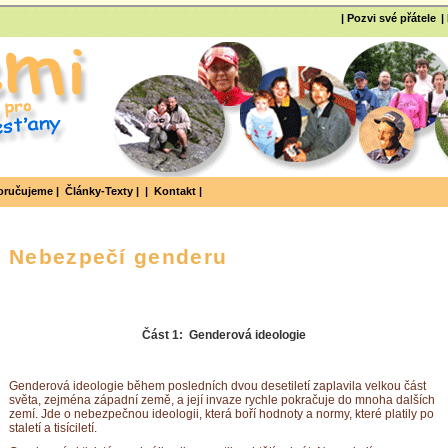
| Pozvi své přátele
|
ručujeme |
Články-Texty |
|
Kontakt |
Nebezpečí genderu
Část 1: Genderová ideologie
Genderová ideologie během posledních dvou desetiletí zaplavila velkou část
světa, zejména západní země, a její invaze rychle pokračuje do mnoha dalších
zemí. Jde o nebezpečnou ideologii, která boří hodnoty a normy, které platily po
staletí a tisíciletí.