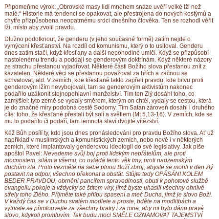
Připomeňme výrok: „Obrovské masy lidí mnohem snáze uvěří velké lži než
malé.“ Historie má tendenci se opakovat, ale přestrojena do nových kostýmů a
chytře přizpůsobena neopatrnému srdci dnešního člověka. Ten se rozhodl věřit
lži, místo aby zvolil pravdu.
Dlužno podotknout, že genderu (v jeho současné formě) zatím nejde o
vymýcení křesťanství. Na rozdíl od komunismu, který o to usiloval. Genderu
dnes zatím stačí, když křesťany a další nepohodlné umlčí. Když se přizpůsobí
nastolenému trendu a poddají se genderovým doktrínám. Když některé názory
ze strachu přestanou vyjadřovat. Některé části Božího slova přestanou znít z
kazatelen. Některé věci se přestanou považovat za hřích a začnou se
schvalovat, atd. V zemích, kde křesťané takto zapřeli pravdu, kde bitvu proti
genderovým lžím nevybojovali, tam se genderovým aktivistům nakonec
podařilo uzákonit stejnopohlavní manželství. Tím ten Zlý dosáhl toho, co
zamýšlel: tyto země se vydaly směrem, kterým on chtěl, vydaly se cestou, která
je do značné míry podobná cestě Sodomy. Tím Satan zároveň dosáhl i druhého
cíle: toho, že křesťané přestali být solí a světlem (Mt 5,13-16). V zemích, kde se
mu to podařilo či podaří, tam temnota slaví dvojité vítězství.
Kéž Bůh posílí ty, kdo jsou dnes pronásledováni pro pravdu Božího slova. Ať už
například v muslimských a komunistických zemích, nebo nově i v některých
zemích, které implantovaly genderovou ideologii do své legislativy. Jak píše
apoštol Pavel:
Nevedeme svůj boj proti lidským nepřátelům, ale proti
mocnostem, silám a všemu, co ovládá tento věk tmy, proti nadzemským
duchům zla. Proto vezměte na sebe plnou Boží zbroj, abyste se mohli v den zlý
postavit na odpor, všechno překonat a obstát. Stůjte tedy OPÁSÁNI KOLEM
BEDER PRAVDOU, obrněni pancířem spravedlnosti, obuti k pohotové službě
evangeliu pokoje a vždycky se štítem víry, jímž byste uhasili všechny ohnivé
střely toho Zlého. Přijměte také přilbu spasení a meč Ducha, jímž je slovo Boží.
V každý čas se v Duchu svatém modlete a proste, bděte na modlitbách a
vytrvale se přimlouvejte za všechny bratry i za mne, aby mi bylo dáno pravé
slovo, kdykoli promluvím. Tak budu moci SMĚLE OZNAMOVAT TAJEMSTVÍ