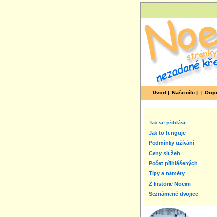
Úvod |
Naše cíle |
|
Dopo
Jak se přihlásit
Jak to funguje
Podmínky užívání
Ceny služeb
Počet přihlášených
Tipy a náměty
Z historie Noemi
Seznámené dvojice