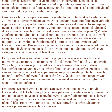
Genderoví aktivisté rozehráli velkou partii a chtějí vyhrát. Nespokojí se s
málem. Ani jim nestačí získat jen dospělou populaci; cíleně se zaměřují i na
nejmladší generaci prostřednictvím rozsáhlé propagandistické kampaně včetně
školní sexuální výchovy genderového typu.
Genderové hnutí usiluje o začlenění své ideologie do legislativy každé země.
Zároveň o to, aby se v každé takové zemi postupně stalo nepřípustným veřejně
vyjadřovat názory zpochybňující základní genderová dogmata. To se děje ve
dvou stupních: 1) Pod záminkou tzv. netolerance k sexuálním menšinám je již
dnes v mnoha zemích v tomto smyslu omezována svoboda projevu. 2) V řadě
zemí pak poznenáhlu nastupuje šikana nebo perzekuce těch, kdo se odváží
veřejně zpochybňovat zejména stejnopohlavní manželství či další atributy
genderu. Je tedy zřejmé, že přicházející represe se budou týkat hlavně
křesťanů, kteří věří Božímu slovu a nestydí se své názory veřejně vyjadřovat. A
samozřejmě všech kazatelů, kteří se nezaleknou a nadále budou zvěstovat
celé, neořezané poselství Bible – Božího slova.
Evropská civilizace se během svého vývoje v řadě společenských otázek
pohybovala z extrému do extrému. Např. ještě v nedávné době, v 2. polovině
20. století, byli v některých západoevropských zemích homosexuálové
šikanováni, pokutováni a v některých případech kriminalizováni. Zatímco dnes
vzniká přesně opačná situace: perzekuováni jsou v některých těchto zemích
občané, kteří veřejně vyjadřují biblické názory týkající se homosexuality. Oba
druhy perzekuce je samozřejmě nutné považovat za závažné pochybení a
selhání celé společnosti.
Evropská civilizace vyrostla na křesťanských základech a byly to právě
křesťanské, biblické hodnoty, kterým evropské národy vděčí za svůj rozmach a
prosperitu jak v souvislosti celkového vývoje, tak v řadě konkrétních klíčových
oblastí fungování života a společnosti. Dnes se však mnozí Evropané za
některé části Bible stydí. Tento posun se týká právě některých základních
norem a přikázání určených Stvořitelem.