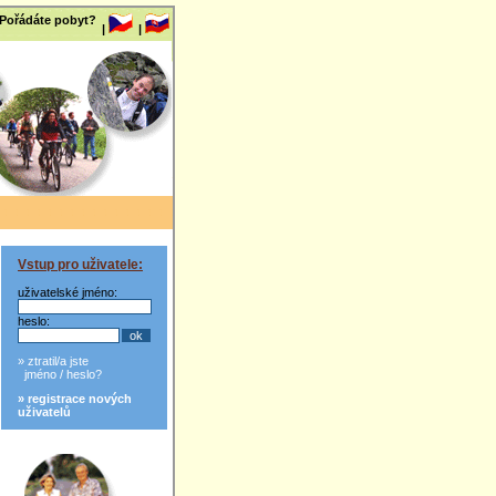
 Pořádáte pobyt?
|
|
Vstup pro uživatele:
uživatelské jméno:
heslo:
» ztratil/a jste
jméno / heslo?
» registrace nových
uživatelů