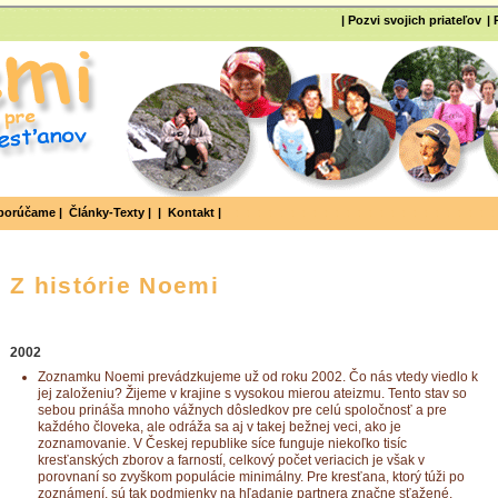
| Pozvi svojich priateľov
|
orúčame |
Články-Texty |
|
Kontakt |
Z histórie Noemi
2002
Zoznamku Noemi prevádzkujeme už od roku 2002. Čo nás vtedy viedlo k
jej založeniu? Žijeme v krajine s vysokou mierou ateizmu. Tento stav so
sebou prináša mnoho vážnych dôsledkov pre celú spoločnosť a pre
každého človeka, ale odráža sa aj v takej bežnej veci, ako je
zoznamovanie. V Českej republike síce funguje niekoľko tisíc
kresťanských zborov a farností, celkový počet veriacich je však v
porovnaní so zvyškom populácie minimálny. Pre kresťana, ktorý túži po
zoznámení, sú tak podmienky na hľadanie partnera značne sťažené.