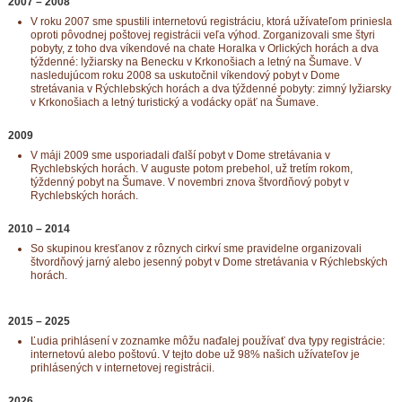
2007 – 2008
V roku 2007 sme spustili internetovú registráciu, ktorá užívateľom priniesla
oproti pôvodnej poštovej registrácii veľa výhod. Zorganizovali sme štyri
pobyty, z toho dva víkendové na chate Horalka v Orlických horách a dva
týždenné: lyžiarsky na Benecku v Krkonošiach a letný na Šumave. V
nasledujúcom roku 2008 sa uskutočnil víkendový pobyt v Dome
stretávania v Rýchlebských horách a dva týždenné pobyty: zimný lyžiarsky
v Krkonošiach a letný turistický a vodácky opäť na Šumave.
2009
V máji 2009 sme usporiadali ďalší pobyt v Dome stretávania v
Rychlebských horách. V auguste potom prebehol, už tretím rokom,
týždenný pobyt na Šumave. V novembri znova štvordňový pobyt v
Rychlebských horách.
2010 – 2014
So skupinou kresťanov z rôznych cirkví sme pravidelne organizovali
štvordňový jarný alebo jesenný pobyt v Dome stretávania v Rýchlebských
horách.
2015 – 2025
Ľudia prihlásení v zoznamke môžu naďalej používať dva typy registrácie:
internetovú alebo poštovú. V tejto dobe už 98% našich užívateľov je
prihlásených v internetovej registrácii.
2026