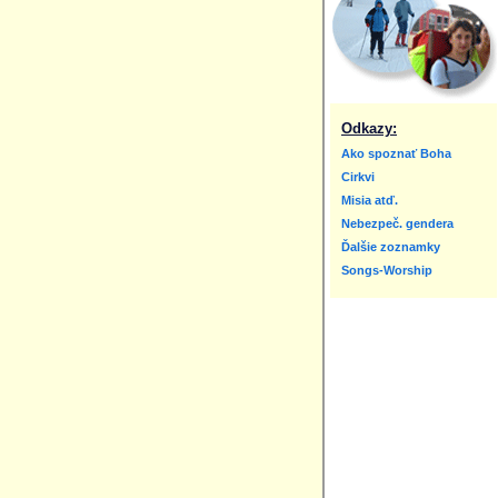
Odkazy:
Ako spoznať Boha
Cirkvi
Misia atď.
Nebezpeč. gendera
Ďalšie zoznamky
Songs-Worship