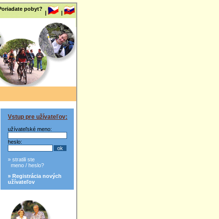
 Poriadate pobyt?
|
|
Vstup pre užívateľov:
užívateľské meno:
heslo:
» stratili ste
meno / heslo?
» Registrácia nových
užívateľov