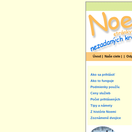
Úvod |
Naše ciele |
|
Odp
Ako sa prihlásiť
Ako to funguje
Podmienky použív.
Ceny služieb
Počet prihlásených
Tipy a námety
Z histórie Noemi
Zoznámené dvojice