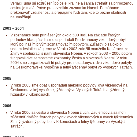
Veriaci ľudia sú roztrúsení po celej krajine a šanca stretnúť sa prirodzenou
cestou je malá. Práve preto vznikla zoznamka Noemi. Pomáhame
prekonávať vzdialenosti a prepájame ľudí tam, kde to bežné okolnosti
neumožňujú.
2003 – 2004
V zoznamke bolo prihlásených okolo 500 ľudí. Na základe častých
podnetov hľadajúcich sme usporiadali Predvianočný víkendový pobyt,
ktorý bol naším prvým zoznamovacím pobytom. Zúčastnilo sa okolo
sedemdesiatich záujemcov. V roku 2003 založili manželia Kollárovci zo
Žiliny v spolupráci s nami slovenskú Noemi. V rokoch 2003 – 2006 potom
fungovali dve samostatné zoznamky, česká a slovenská Noemi. V roku
2004 sme zorganizovali tri pobyty pre nezadaných: dva víkendové pobyty
na Českomoravskej vysočine a letný týždenný pobyt vo Vysokých Tatrách.
2005
V roku 2005 sme opäť usporiadali niekoľko pobytov: dva víkendové na
Českomoravskej vysočine, týždenný vo Vysokých Tatrách a týždenný
lyžiarsky v Krkonošiach.
2006
V roku 2006 sa česká a slovenská Noemi zlúčili. Záujemcovia sa mohli
zúčastniť ďalších štyroch pobytov: dvoch víkendových a dvoch týždenných.
Zimný týždenný pobyt bol v Krkonošiach a letný týždenný vo Vysokých
Tatrách.